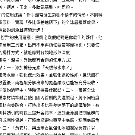
華商業銀行
兆豐國際商業銀行
片、蚵片、玉米、多肽氨基酸、吐司粉。
小企業銀行
台中商業銀行
手"的使用建議：新手最常發生釣棚不精準的情形，本餌料
台灣）商業銀行
華泰商業銀行
分期
業銀行
遠東國際商業銀行
重原料，實現「多比重差速落下」的全泳層覆蓋效果，
業銀行
永豐商業銀行
輕鬆釣到魚且持續進步！
你分期使用說明】
業銀行
星展（台灣）商業銀行
享後付
由台灣大哥大提供，台灣大哥大用戶可立即使用無須另外申請。
、老手"的使用建議：黑鯛宅磯便絕對是你最佳的夥伴，他
際商業銀行
中國信託商業銀行
式選擇「大哥付你分期」，訂單成立後會自動跳轉到大哥付的交易
卡萬用工具箱，出門不用再煩惱要帶哪幾種餌，只要使
天信用卡公司
證手機門號後，選擇欲分期的期數、繳款截止日，確認付款後即
FTEE先享後付」】
的攪拌方式，就能應對各類地形與深度！
。
先享後付是「在收到商品之後才付款」的支付方式。 讓您購物簡單
准額度、可分期數及費用金額請依後續交易確認頁面所載為準。
淺場、深場、外礁都有合適的使用方式）
心！
立30分鐘內，如未前往確認交易或遇審核未通過，訂單將自動取
：不需註冊會員、不需綁卡、不需儲值。
點：一、添加神秘元素「天然保水素Ｚ」
「轉專審核」未通過狀況，表示未達大哥付你分期系統評分，恕
：只要手機號碼，簡訊認證，即可結帳。
餌吸水量，強化保水效果，並強化遠投性能，且誘餌在
評估內容。
：先確認商品／服務後，再付款。
式說明】
放置後，南極蝦分解出來的氨基酸液也能被充分吸收，
（門市自取請勿下單，請聯繫客服）
項不併入電信帳單，「大哥付你分期」於每月結算日後寄送繳費提
EE先享後付」結帳流程】
在做釣過程中，時時保持最佳狀態。二、「覆蓋全泳
00，滿NT$2,000(含以上)免運費
方式選擇「AFTEE先享後付」後，將跳轉至「AFTEE先享後
訊連結打開帳單後，可選擇「超商條碼／台灣大直營門市／銀行轉
重素材精準融合使用國內首創的先進製程，將不同密度
頁面，進行簡訊認證並確認金額後，即可完成結帳。
付／iPASS MONEY」等通路繳費。
宅配
成立數日內，您將收到繳費通知簡訊。
素材完美融合，打造出多比重差速落下的誘餌隧道，有
費通知簡訊後14天內，點擊此簡訊中的連結，可透過四大超商
00，滿NT$2,000(含以上)免運費
餌料誘引的時長且提升容錯率，達到全泳層控制魚群的
項】
網路銀行／等多元方式進行付款，方視為交易完成。
係由「台灣大哥大股份有限公司」（以下簡稱本公司）所提供，讓
：結帳手續完成當下不需立刻繳費，但若您需要取消訂單，請聯
且成團性優越，可將南極蝦包覆至中底層，穩固底層魚
易時，得透過本服務購買商品或服務，並由商店將買賣／分期付
的店家。未經商家同意取消之訂單仍視為有效，需透過AFTEE
。三、「黃麥片」與玉米香氣強化添加獨家黃麥片以
金債權讓與本公司後，依約使用本公司帳單繳交帳款。
繳納相關費用。
意付款使用「大哥付你分期」之契約關係目的，商店將以您的個人