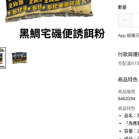
數量
App 結
付款與運
宅配滿NT$
付款方式
商品特色
信用卡一
商品編號
9463194
信用卡分
商品特色
3 期 
品名：
合作金
「為應
Apple Pay
華南商
容量：2
街口支付
上海商
成分：