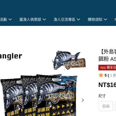
活動
獵漁人俱樂部
漁人交流專區
購物須知
【外島客
餌粉 AS
App 獨享
5 (
1
NT$16
尺寸
整箱