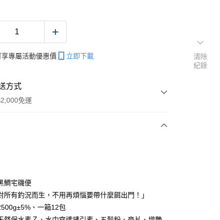
帳可享專屬活動優惠價
立即下載
清除
紀錄
送方式
2,000免運
次付款
期付款
0 利率 每期
NT$53
21家銀行
黑鯛宅磯便
庫商業銀行
第一商業銀行
對所有釣況而生，不用再煩惱要帶什麼餌出門！」
業銀行
彰化商業銀行
500g±5%、一箱12包
業儲蓄銀行
台北富邦商業銀行
天然保水素Ｚ、水中穿透誘引素、五穀粉、麥片、增艷