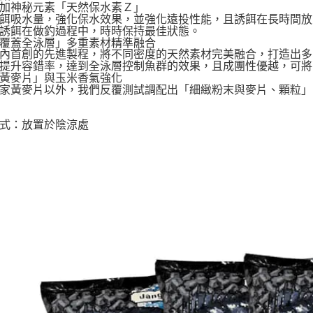
加神秘元素「天然保水素Ｚ」
餌吸水量，強化保水效果，並強化遠投性能，且誘餌在長時間放
誘餌在做釣過程中，時時保持最佳狀態。
覆蓋全泳層」多重素材精準融合
內首創的先進製程，將不同密度的天然素材完美融合，打造出多
提升容錯率，達到全泳層控制魚群的效果，且成團性優越，可將
黃麥片」與玉米香氣強化
家黃麥片以外，我們反覆測試調配出「細緻粉末與麥片、顆粒」
式：放置於陰涼處