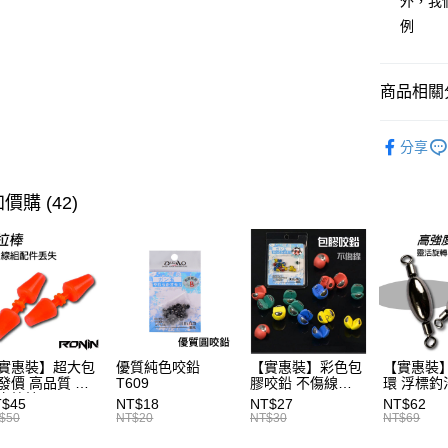
外，我
※ 交易是
資料（包
是否繳費成
例
用，由本
付客戶支
3.完整用
【注意事
商品相關分
１．透過由
交易，需
裝備/配件
求債權轉
分享
２．關於
主題釣法
https://aft
３．未成
價購 (42)
「AFTE
任。
４．使用「
即時審查
結果請求
５．嚴禁
形，恩沛
動。
實惠裝】超大包
優質純色咬鉛
【實惠裝】彩色包
【實惠裝
發價 高品質 浮
T609
膠咬鉛 不傷線
環 浮標釣
卡拉棒 20入
T126
T046
T$45
NT$18
NT$27
NT$62
86
$50
NT$20
NT$30
NT$69