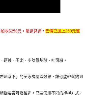
，
另加收$250元，懇請見諒
售價已加上250元運
、蚵片、玉米、多肽氨基酸、吐司粉。
差速落下」的全泳層覆蓋效果，讓你能輕鬆釣到
煩惱要帶哪幾種餌，只要使用不同的攪拌方式，