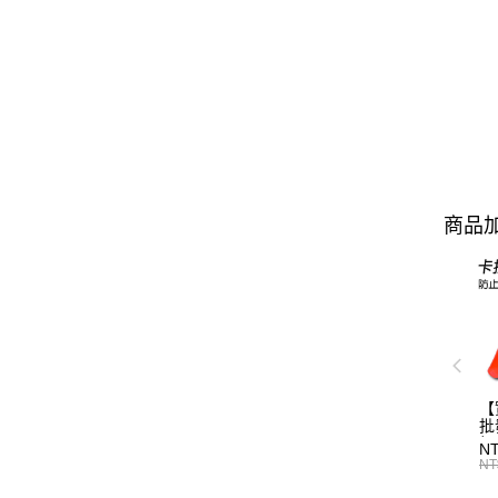
商品加
【
批
標
N
T0
NT