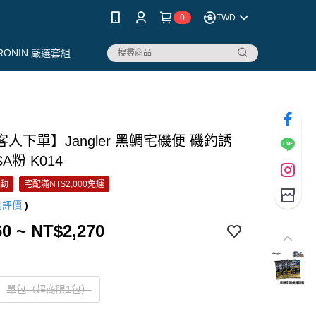
0
TWD
RONIN 嚴選套組
人下單】Jangler 黑鯛宅磯便 磯釣誘
A粉 K014
活動
宅配滿NT$2,000免運
則評價
)
0 ~ NT$2,270
單包（超商限1包）