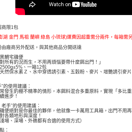
超商限1包
(澎湖 金門 馬祖 蘭嶼 綠島 小琉球)運費因超重需分兩件，每箱需
粉由廠商另外配送，與其他商品分開送達
黑鯛宅磯便
對所有釣況而生，不用再煩惱要帶什麼餌出門！」
500g±5%、一箱12包
天然保水素Ｚ、水中穿透誘引素、五穀粉、麥片、增艷誘引麥片
手"的使用建議：
常發生釣棚不精準的情形，本餌料混合多重原料，實現「多比重
續進步！
、老手"的使用建議：
磯便絕對是你最佳的夥伴，他就像一卡萬用工具箱，出門不用再
對各類地形與深度！
淺場、深場、外礁都有合適的使用方式）
點：