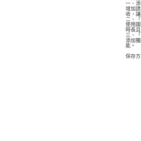
一、添
增加誘
收，讓
二、「
使用國
時長且
三、「
添加獨
能。
保存方