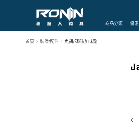
商品分類
優惠
首頁
裝備/配件
魚餌/餌料/加味劑