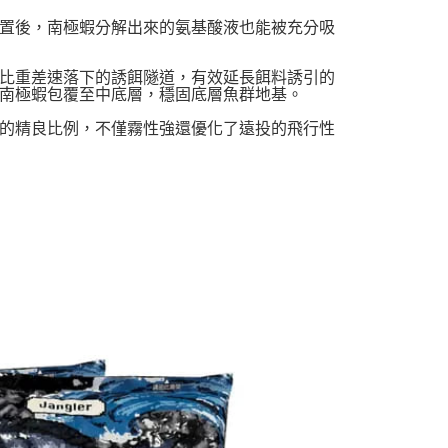
置後，南極蝦分解出來的氨基酸液也能被充分吸
比重差速落下的誘餌隧道，有效延長餌料誘引的
南極蝦包覆至中底層，穩固底層魚群地基。
的精良比例，不僅霧性強還優化了遠投的飛行性