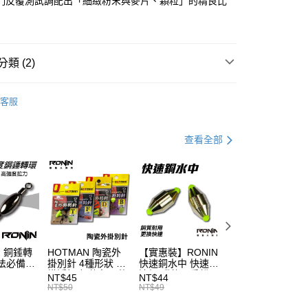
們反覆測試調配出「細緻粉末與麥片、顆粒」的精良比
否成功請以「AFTEE先享後付 」之結帳頁面顯示為準，若有關於
含姓名、電話或地址）提供予台灣大哥大進項蒐集、處理及利
功／繳費後需取消欲退款等相關疑問，請聯繫「AFTEE先享後
公司與您本人進行分期帳單所需資料之確認、核對及更正。
援中心」
https://netprotections.freshdesk.com/support/home
戶服務條款，請詳閱以下連結：
https://oppay.tw/userRule
項】
類 (2)
恩沛科技股份有限公司提供之「AFTEE先享後付」服務完成之
依本服務之必要範圍內提供個人資料，並將交易相關給付款項請
讓予恩沛科技股份有限公司。
魚餌/餌料/加味劑
客服
個人資料處理事宜，請瀏覽以下網址：
專區
磯釣裝備指南
ee.tw/terms/#terms3
年的使用者請事先徵得法定代理人或監護人之同意方可使用
E先享後付」，若未經同意申辦者引起之損失，本公司不負相關責
查看全部
AFTEE先享後付」時，將依據個別帳號之用戶狀況，依本公司
核予不同之上限額度；若仍有額度不足之情形，本公司將視審查
用戶進行身份認證。
一人註冊多個帳號或使用他人資訊註冊。若發現惡意使用之情
科技股份有限公司將有權停止該用戶之使用額度並採取法律行
】銅錘轉
HOTMAN 陶瓷外
【實惠裝】RONIN
頂級藍色豆 太空
法必備
掛別針 4種形狀 外
快速銅水中 快速/
T514
掛浮標座 釣魚配件
遠投 磯釣配重鉛
NT$45
NT$44
NT$54
浮標別針 陶瓷外掛
T201
NT$50
NT$49
NT$60
浮標別針座 浮標滑
豆 浮標座 陶瓷滑