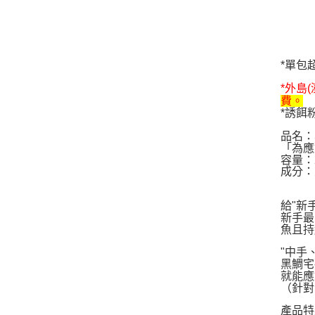
*單包
*外島
費。
*誘餌
品名：
「為應
容量：2
成分：
給"新
新手最
魚且持
"中手
黑鯛宅
就能應
（針對
產品特