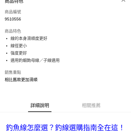
商品特色
信用卡一次付款
商品編號
信用卡分期付款
9510556
3 期 0 利率 每期
NT$103
21家銀行
商品特色
合作金庫商業銀行
第一商業銀行
超商取貨付款
線的本身滑順度更好
華南商業銀行
彰化商業銀行
線徑更小
Apple Pay
上海商業儲蓄銀行
台北富邦商業銀行
國泰世華商業銀行
兆豐國際商業銀行
強度更好
街口支付
臺灣中小企業銀行
台中商業銀行
適用釣蝦鉤母線／子線適用
匯豐（台灣）商業銀行
華泰商業銀行
悠遊付
聯邦商業銀行
遠東國際商業銀行
銷售重點
元大商業銀行
永豐商業銀行
大哥付你分期
相比舊款更加滑順
玉山商業銀行
星展（台灣）商業銀行
相關說明
台新國際商業銀行
中國信託商業銀行
【大哥付你分期使用說明】
台灣樂天信用卡公司
AFTEE先享後付
1.本服務由台灣大哥大提供，台灣大哥大用戶可立即使用無須另外申請。
2.付款方式選擇「大哥付你分期」，訂單成立後會自動跳轉到大哥付的交易
相關說明
詳細說明
相關推薦
流程，驗證手機門號後，選擇欲分期的期數、繳款截止日，確認付款後即完
【關於「AFTEE先享後付」】
成交易。
ATM付款
AFTEE先享後付是「在收到商品之後才付款」的支付方式。 讓您購物簡單
3.實際核准額度、可分期數及費用金額請依後續交易確認頁面所載為準。
便利好安心！
4.訂單成立30分鐘內，如未前往確認交易或遇審核未通過，訂單將自動取
釣魚線怎麼選？釣線選購指南全在這！
貨到付款
１．簡單：不需註冊會員、不需綁卡、不需儲值。
消。如遇「轉專審核」未通過狀況，表示未達大哥付你分期系統評分，恕無