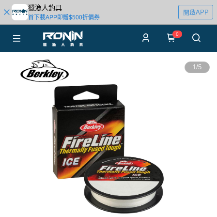
獵漁人釣具
開啟APP
首下載APP即贈$500折價券
0
1
/
5