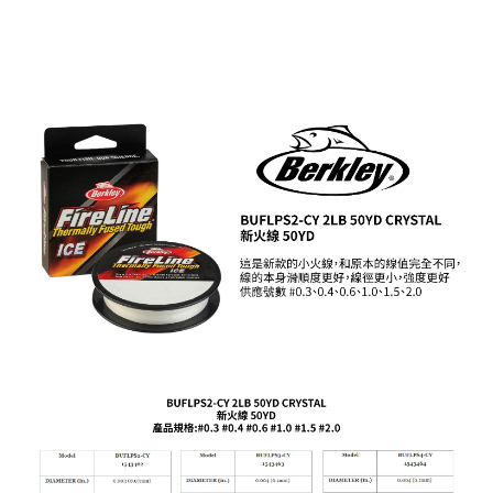
２．便利：只要手機號碼，簡訊認證，即可結帳。
法說明評估內容。
３．安心：先確認商品／服務後，再付款。
【繳款方式說明】
運送方式
1.分期款項不併入電信帳單，「大哥付你分期」於每月結算日後寄送繳費提
【「AFTEE先享後付」結帳流程】
全家取貨付款
醒簡訊。
１．於結帳方式選擇「AFTEE先享後付」後，將跳轉至「AFTEE先享後付」
2.透過簡訊連結打開帳單後，可選擇「超商條碼／台灣大直營門市／銀行轉
每筆NT$60，滿NT$1,200(含以上)免運費
結帳頁面，進行簡訊認證並確認金額後，即可完成結帳。
帳／街口支付／iPASS MONEY」等通路繳費。
２．訂單成立數日內，您將收到繳費通知簡訊。
付款後全家取貨
３．收到繳費通知簡訊後14天內，點擊此簡訊中的連結，可透過四大超商／
【注意事項】
ATM／網路銀行／等多元方式進行付款，方視為交易完成。
每筆NT$60，滿NT$1,200(含以上)免運費
1.本服務係由「台灣大哥大股份有限公司」（以下簡稱本公司）所提供，讓
※ 請注意：結帳手續完成當下不需立刻繳費，但若您需要取消訂單，請聯絡
用戶於交易時，得透過本服務購買商品或服務，並由商店將買賣／分期付款
購買商品的店家。未經商家同意取消之訂單仍視為有效，需透過AFTEE先享
7-11取貨付款
買賣價金債權讓與本公司後，依約使用本公司帳單繳交帳款。
後付繳納相關費用。
2.基於同意付款使用「大哥付你分期」之契約關係目的，商店將以您的個人
每筆NT$60，滿NT$1,200(含以上)免運費
※ 交易是否成功請以「AFTEE先享後付 」之結帳頁面顯示為準，若有關於
資料（包含姓名、電話或地址）提供予台灣大哥大進項蒐集、處理及利用，
是否繳費成功／繳費後需取消欲退款等相關疑問，請聯繫「AFTEE先享後付
由本公司與您本人進行分期帳單所需資料之確認、核對及更正。
客戶支援中心」
https://netprotections.freshdesk.com/support/home
付款後7-11取貨
3.完整用戶服務條款，請詳閱以下連結：
https://oppay.tw/userRule
每筆NT$60，滿NT$1,200(含以上)免運費
【注意事項】
１．透過由恩沛科技股份有限公司提供之「AFTEE先享後付」服務完成之交
一般宅配（門市自取請勿下單，請聯繫客服）
易，需依本服務之必要範圍內提供個人資料，並將交易相關給付款項請求債
權轉讓予恩沛科技股份有限公司。
每筆NT$100，滿NT$2,000(含以上)免運費
２．關於個人資料處理事宜，請瀏覽以下網址：
https://aftee.tw/terms/#terms3
離島一般宅配
３．未成年的使用者請事先徵得法定代理人或監護人之同意方可使用
每筆NT$200，滿NT$2,000(含以上)免運費
「AFTEE先享後付」，若未經同意申辦者引起之損失，本公司不負相關責
任。