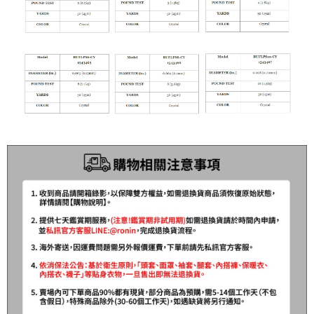
貨到付款（門市自取請勿下單，請聯繫客服）
４．使用「AFTEE先享後付」時，將依據個別帳號之用戶狀況，依本公司即
時審查核予不同之上限額度；若仍有額度不足之情形，本公司將視審查結果
每筆NT$200，滿NT$3,000(含以上)免運費
請求用戶進行身份認證。
５．嚴禁一人註冊多個帳號或使用他人資訊註冊。若發現惡意使用之情形，
國家/地區配送(**下單前請私訊客服確認實際運費(運費另
查看運費
恩沛科技股份有限公司將有權停止該用戶之使用額度並採取法律行動。
計)，訂單才得以成立**)