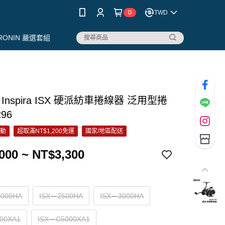
0
TWD
RONIN 嚴選套組
 Inspira ISX 硬派紡車捲線器 泛用型捲
96
活動
超取滿NT$1,200免運
國家/地區配送
000 ~ NT$3,300
2000HA
ISX－2500HA
ISX－3000HA
00XA1
ISX－C5000XA1