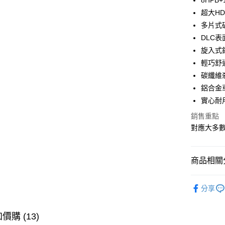
8HPB
Apple Pay
上海商
超大HD
國泰世
多片式
街口支付
臺灣中
DLC表
匯豐（
悠遊付
聯邦商
旋入式
元大商
大哥付你
輕巧舒
玉山商
相關說明
碳纖維
台新國
【大哥付
鋁合金
台灣樂
AFTEE先
1.本服務
實心耐
2.付款方
相關說明
流程，驗
【關於「A
銷售重點
ATM付款
完成交易
AFTEE
對應大多
3.實際核
便利好安
4.訂單成
貨到付款
１．簡單
消。如遇
２．便利
無法說明
３．安心
商品相關分
【繳款方
運送方式
1.分期款
【「AFT
捲線器
醒簡訊。
１．於結帳
分享
全家取貨
2.透過簡
付」結帳
品牌專區
帳／街口支
每筆NT$6
２．訂單
主題釣法
３．收到繳
價購 (13)
【注意事
／ATM／
付款後全