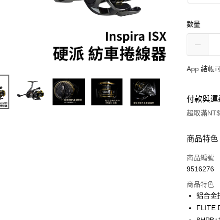
數量
App 結
付款與運
超取滿NT$
付款方式
商品特色
信用卡一
商品編號
9516276
信用卡分
商品特色
3 期 
鋁合金
合作金
FLIT
超商取貨
華南商