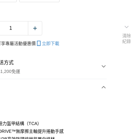
清除
紀錄
帳可享專屬活動優惠價
立即下載
送方式
1,200免運
次付款
期付款
0 利率 每期
NT$1,000
21家銀行
扭力盔甲結構（TCA）
庫商業銀行
第一商業銀行
E DRIVE™無摩擦主軸提升捲動手感
付款
業銀行
彰化商業銀行