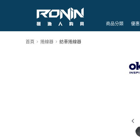
商品分類
優惠
首頁
捲線器
紡車捲線器