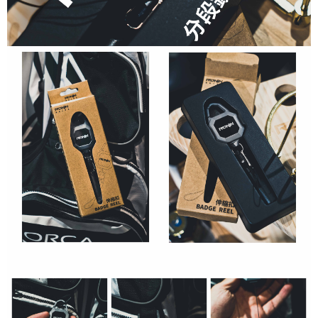
https://aftee.tw/terms/#terms3
離島一般宅配
３．未成年的使用者請事先徵得法定代理人或監護人之同意方可使用
每筆NT$200，滿NT$2,000(含以上)免運費
「AFTEE先享後付」，若未經同意申辦者引起之損失，本公司不負相關責
任。
貨到付款（門市自取請勿下單，請聯繫客服）
４．使用「AFTEE先享後付」時，將依據個別帳號之用戶狀況，依本公司即
時審查核予不同之上限額度；若仍有額度不足之情形，本公司將視審查結果
每筆NT$200，滿NT$3,000(含以上)免運費
請求用戶進行身份認證。
５．嚴禁一人註冊多個帳號或使用他人資訊註冊。若發現惡意使用之情形，
國家/地區配送(**下單前請私訊客服確認實際運費(運費另
查看運費
恩沛科技股份有限公司將有權停止該用戶之使用額度並採取法律行動。
計)，訂單才得以成立**)