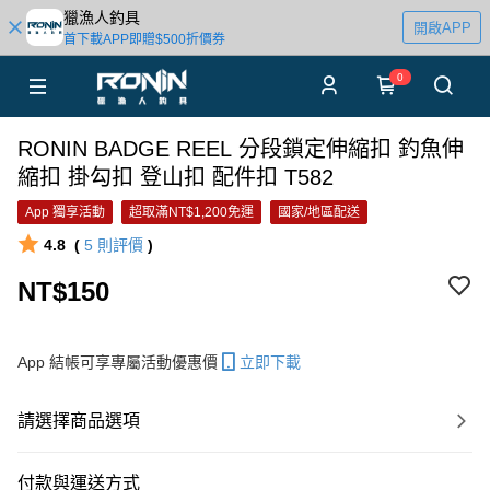
獵漁人釣具
開啟APP
首下載APP即贈$500折價券
0
RONIN BADGE REEL 分段鎖定伸縮扣 釣魚伸
縮扣 掛勾扣 登山扣 配件扣 T582
App 獨享活動
超取滿NT$1,200免運
國家/地區配送
4.8
(
5
則評價
)
NT$150
App 結帳可享專屬活動優惠價
立即下載
請選擇商品選項
付款與運送方式