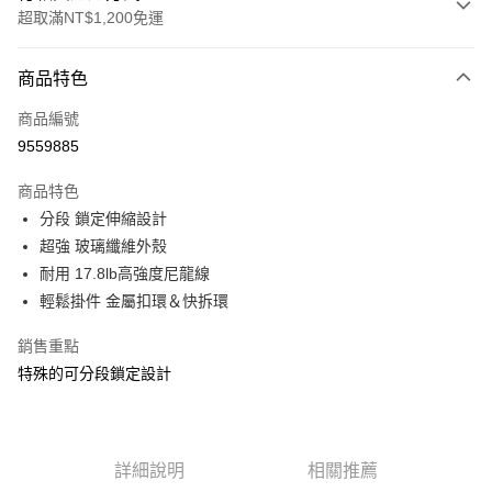
超取滿NT$1,200免運
付款方式
商品特色
信用卡一次付款
商品編號
信用卡分期付款
9559885
3 期 0 利率 每期
NT$50
21家銀行
商品特色
合作金庫商業銀行
第一商業銀行
超商取貨付款
分段 鎖定伸縮設計
華南商業銀行
彰化商業銀行
超強 玻璃纖維外殼
Apple Pay
上海商業儲蓄銀行
台北富邦商業銀行
國泰世華商業銀行
兆豐國際商業銀行
耐用 17.8lb高強度尼龍線
街口支付
臺灣中小企業銀行
台中商業銀行
輕鬆掛件 金屬扣環＆快拆環
匯豐（台灣）商業銀行
華泰商業銀行
悠遊付
聯邦商業銀行
遠東國際商業銀行
銷售重點
元大商業銀行
永豐商業銀行
大哥付你分期
特殊的可分段鎖定設計
玉山商業銀行
星展（台灣）商業銀行
相關說明
台新國際商業銀行
中國信託商業銀行
【大哥付你分期使用說明】
台灣樂天信用卡公司
AFTEE先享後付
1.本服務由台灣大哥大提供，台灣大哥大用戶可立即使用無須另外申請。
2.付款方式選擇「大哥付你分期」，訂單成立後會自動跳轉到大哥付的交易
相關說明
詳細說明
相關推薦
流程，驗證手機門號後，選擇欲分期的期數、繳款截止日，確認付款後即完
【關於「AFTEE先享後付」】