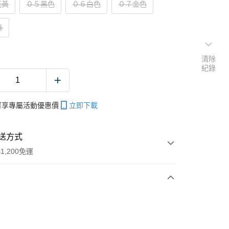
光黃
０５黑色
０６白色
０７金色
綠
清除
紀錄
帳可享專屬活動優惠價
立即下載
送方式
1,200免運
次付款
期付款