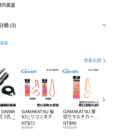
0 利率 每期
NT$26
21家銀行
激烈震盪
庫商業銀行
第一商業銀行
付款
業銀行
彰化商業銀行
業儲蓄銀行
台北富邦商業銀行
類 (3)
華商業銀行
兆豐國際商業銀行
硬餌-游動丸/鯛魚頭
小企業銀行
台中商業銀行
客服
台灣）商業銀行
華泰商業銀行
專區
船釣游動丸裝備指南
業銀行
遠東國際商業銀行
業銀行
永豐商業銀行
SAME 莎之美
分期
查看全部
業銀行
星展（台灣）商業銀行
際商業銀行
中國信託商業銀行
你分期使用說明】
天信用卡公司
享後付
由台灣大哥大提供，台灣大哥大用戶可立即使用無須另外申請。
式選擇「大哥付你分期」，訂單成立後會自動跳轉到大哥付的交易
證手機門號後，選擇欲分期的期數、繳款截止日，確認付款後即
FTEE先享後付」】
。
先享後付是「在收到商品之後才付款」的支付方式。 讓您購物簡單
准額度、可分期數及費用金額請依後續交易確認頁面所載為準。
心！
立30分鐘內，如未前往確認交易或遇審核未通過，訂單將自動取
：不需註冊會員、不需綁卡、不需儲值。
 DAIWA
GAMAKATSU 桜
GAMAKATSU 厚
GAMAKATSU
「轉專審核」未通過狀況，表示未達大哥付你分期系統評分，恕
：只要手機號碼，簡訊認證，即可結帳。
尺 2孔
幻シリコンネクタ
切りマルチカーリ
LUXXE 櫻幻游動
評估內容。
：先確認商品／服務後，再付款。
 奶瓶電
イ 櫻幻游動丸膠裙
ー 櫻幻游動丸膠裙
丸3D飄帶 膠裙 游
NT$72
NT$90
NT$108
式說明】
延長線
替換膠裙 H425
替換膠裙 H424
動丸配件 替換飄
NT$80
NT$100
NT$120
項不併入電信帳單，「大哥付你分期」於每月結算日後寄送繳費提
EE先享後付」結帳流程】
T1054
方式選擇「AFTEE先享後付」後，將跳轉至「AFTEE先享後
付款