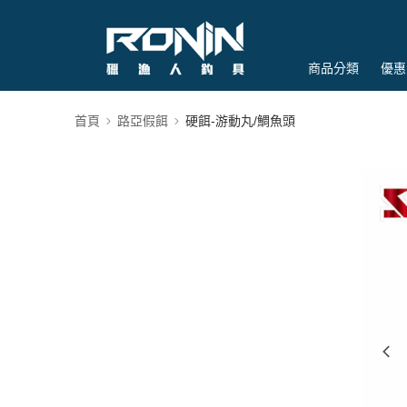
商品分類
優惠
首頁
路亞假餌
硬餌-游動丸/鯛魚頭