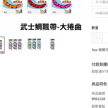
０４螢
08螢光
數量
App 結
付款與運
超取滿NT$
付款方式
商品特色
信用卡一
商品編號
9561218
信用卡分
銷售重點