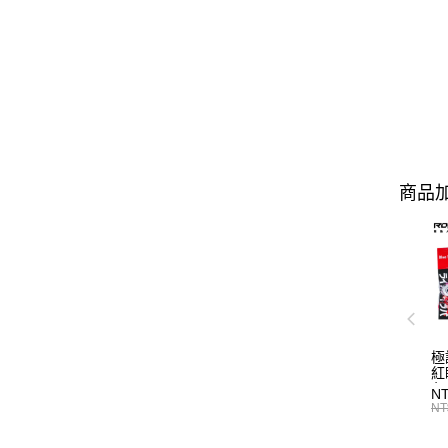
商品加
極
紅
N
NT