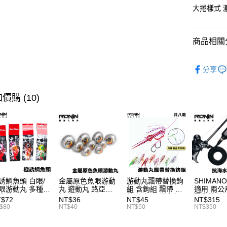
3 期 
大捲樣式 
合作金
超商取貨
華南商
Apple Pay
上海商
商品相關分
國泰世
街口支付
路亞假餌
臺灣中
分享
匯豐（
主題釣法
悠遊付
聯邦商
元大商
品牌專區
價購 (10)
大哥付你
玉山商
相關說明
台新國
【大哥付
台灣樂
AFTEE先
1.本服務
2.付款方
相關說明
流程，驗
【關於「A
ATM付款
完成交易
AFTEE
3.實際核
便利好安
4.訂單成
貨到付款
１．簡單
誘鯛魚頭 白眼/
金屬原色魚眼游動
游動丸飄帶替換鉤
SHIMANO
消。如遇
２．便利
眼游動丸 多種顏
丸 遊動丸 路亞假
組 含鉤組 飄帶 配
適用 兩公
無法說明
３．安心
色克數可選 B250
餌 鯛魚頭 B400
件 鯛魚頭 游動丸
電動捲線器
T$72
NT$36
NT$45
NT$315
【繳款方
T923
源線 奶瓶
運送方式
$80
NT$40
NT$50
NT$350
1.分期款
【「AFT
T998
醒簡訊。
１．於結帳
全家取貨