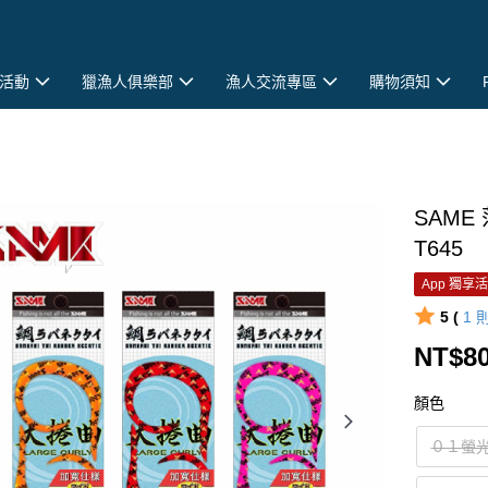
活動
獵漁人俱樂部
漁人交流專區
購物須知
SAME
T645
App 獨享
5 (
1
NT$8
顏色
０１螢