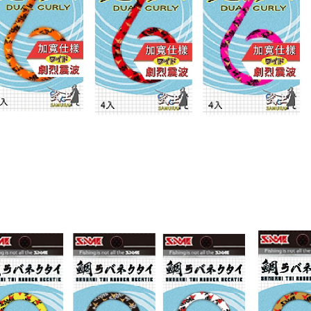
動。
計)，訂單才