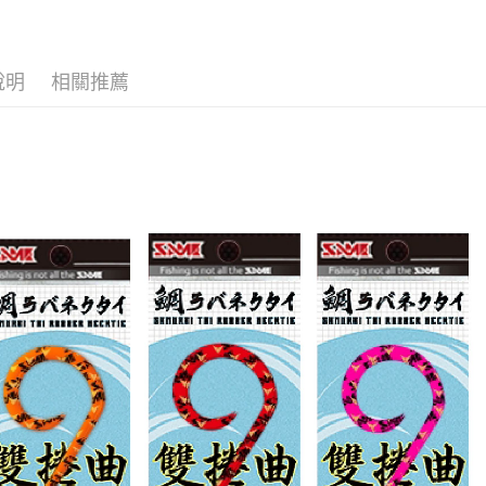
2.透過簡
付」結帳
帳／街口支
每筆NT$6
２．訂單
３．收到繳
【注意事
／ATM／
付款後全
說明
相關推薦
1.本服務
※ 請注意
每筆NT$6
用戶於交
絡購買商品
款買賣價
先享後付
7-11取貨
2.基於同
※ 交易是
資料（包
是否繳費成
每筆NT$6
用，由本
付客戶支
3.完整用
付款後7-1
【注意事
每筆NT$6
１．透過由
交易，需
一般宅配
求債權轉
２．關於
每筆NT$1
https://aft
３．未成
離島一般
「AFTE
每筆NT$2
任。
４．使用「
貨到付款
即時審查
結果請求
每筆NT$2
５．嚴禁
形，恩沛
國家/地區