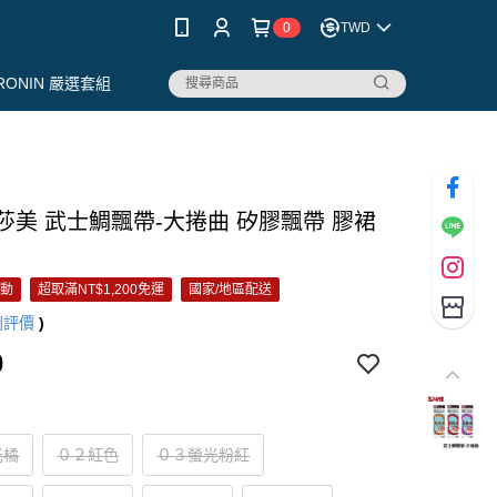
0
TWD
RONIN 嚴選套組
 莎美 武士鯛飄帶-大捲曲 矽膠飄帶 膠裙
活動
超取滿NT$1,200免運
國家/地區配送
則評價
)
0
光橘
０２紅色
０３螢光粉紅