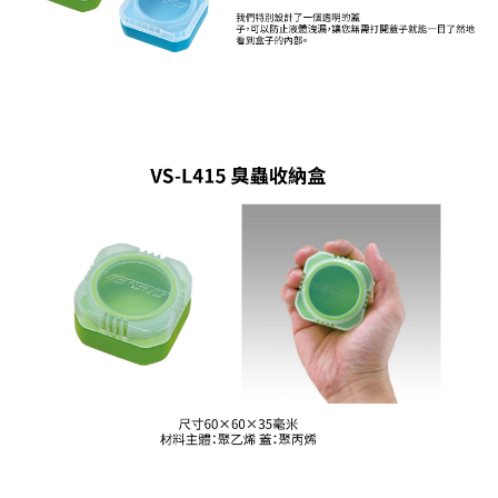
２．便利：只要手機號碼，簡訊認證，即可結帳。
法說明評估內容。
３．安心：先確認商品／服務後，再付款。
【繳款方式說明】
運送方式
1.分期款項不併入電信帳單，「大哥付你分期」於每月結算日後寄送繳費提
【「AFTEE先享後付」結帳流程】
全家取貨付款
醒簡訊。
１．於結帳方式選擇「AFTEE先享後付」後，將跳轉至「AFTEE先享後付」
2.透過簡訊連結打開帳單後，可選擇「超商條碼／台灣大直營門市／銀行轉
每筆NT$60，滿NT$1,200(含以上)免運費
結帳頁面，進行簡訊認證並確認金額後，即可完成結帳。
帳／街口支付／iPASS MONEY」等通路繳費。
２．訂單成立數日內，您將收到繳費通知簡訊。
付款後全家取貨
３．收到繳費通知簡訊後14天內，點擊此簡訊中的連結，可透過四大超商／
【注意事項】
ATM／網路銀行／等多元方式進行付款，方視為交易完成。
每筆NT$60，滿NT$1,200(含以上)免運費
1.本服務係由「台灣大哥大股份有限公司」（以下簡稱本公司）所提供，讓
※ 請注意：結帳手續完成當下不需立刻繳費，但若您需要取消訂單，請聯絡
用戶於交易時，得透過本服務購買商品或服務，並由商店將買賣／分期付款
購買商品的店家。未經商家同意取消之訂單仍視為有效，需透過AFTEE先享
7-11取貨付款
買賣價金債權讓與本公司後，依約使用本公司帳單繳交帳款。
後付繳納相關費用。
2.基於同意付款使用「大哥付你分期」之契約關係目的，商店將以您的個人
每筆NT$60，滿NT$1,200(含以上)免運費
※ 交易是否成功請以「AFTEE先享後付 」之結帳頁面顯示為準，若有關於
資料（包含姓名、電話或地址）提供予台灣大哥大進項蒐集、處理及利用，
是否繳費成功／繳費後需取消欲退款等相關疑問，請聯繫「AFTEE先享後付
由本公司與您本人進行分期帳單所需資料之確認、核對及更正。
客戶支援中心」
https://netprotections.freshdesk.com/support/home
付款後7-11取貨
3.完整用戶服務條款，請詳閱以下連結：
https://oppay.tw/userRule
每筆NT$60，滿NT$1,200(含以上)免運費
【注意事項】
１．透過由恩沛科技股份有限公司提供之「AFTEE先享後付」服務完成之交
一般宅配（門市自取請勿下單，請聯繫客服）
易，需依本服務之必要範圍內提供個人資料，並將交易相關給付款項請求債
權轉讓予恩沛科技股份有限公司。
每筆NT$100，滿NT$2,000(含以上)免運費
２．關於個人資料處理事宜，請瀏覽以下網址：
https://aftee.tw/terms/#terms3
離島一般宅配
３．未成年的使用者請事先徵得法定代理人或監護人之同意方可使用
每筆NT$200，滿NT$2,000(含以上)免運費
「AFTEE先享後付」，若未經同意申辦者引起之損失，本公司不負相關責
任。