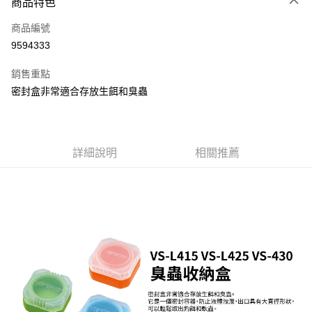
商品特色
信用卡一次付款
商品編號
信用卡分期付款
9594333
3 期 0 利率 每期
NT$80
21家銀行
銷售重點
合作金庫商業銀行
第一商業銀行
超商取貨付款
密封盒非常適合存放生餌和臭蟲
華南商業銀行
彰化商業銀行
Apple Pay
上海商業儲蓄銀行
台北富邦商業銀行
國泰世華商業銀行
兆豐國際商業銀行
街口支付
臺灣中小企業銀行
台中商業銀行
詳細說明
相關推薦
匯豐（台灣）商業銀行
華泰商業銀行
悠遊付
聯邦商業銀行
遠東國際商業銀行
元大商業銀行
永豐商業銀行
大哥付你分期
玉山商業銀行
星展（台灣）商業銀行
相關說明
台新國際商業銀行
中國信託商業銀行
【大哥付你分期使用說明】
台灣樂天信用卡公司
AFTEE先享後付
1.本服務由台灣大哥大提供，台灣大哥大用戶可立即使用無須另外申請。
2.付款方式選擇「大哥付你分期」，訂單成立後會自動跳轉到大哥付的交易
相關說明
流程，驗證手機門號後，選擇欲分期的期數、繳款截止日，確認付款後即完
【關於「AFTEE先享後付」】
成交易。
ATM付款
AFTEE先享後付是「在收到商品之後才付款」的支付方式。 讓您購物簡單
3.實際核准額度、可分期數及費用金額請依後續交易確認頁面所載為準。
便利好安心！
4.訂單成立30分鐘內，如未前往確認交易或遇審核未通過，訂單將自動取
貨到付款
１．簡單：不需註冊會員、不需綁卡、不需儲值。
消。如遇「轉專審核」未通過狀況，表示未達大哥付你分期系統評分，恕無