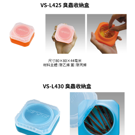
貨到付款（門市自取請勿下單，請聯繫客服）
４．使用「AFTEE先享後付」時，將依據個別帳號之用戶狀況，依本公司即
時審查核予不同之上限額度；若仍有額度不足之情形，本公司將視審查結果
每筆NT$200，滿NT$3,000(含以上)免運費
請求用戶進行身份認證。
５．嚴禁一人註冊多個帳號或使用他人資訊註冊。若發現惡意使用之情形，
國家/地區配送(**下單前請私訊客服確認實際運費(運費另
查看運費
恩沛科技股份有限公司將有權停止該用戶之使用額度並採取法律行動。
計)，訂單才得以成立**)