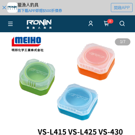
獵漁人釣具
開啟APP
首下載APP即贈$500折價券
0
1
/
7