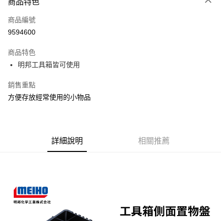
商品特色
信用卡一次付款
商品編號
信用卡分期付款
9594600
3 期 0 利率 每期
NT$106
21家銀行
商品特色
合作金庫商業銀行
第一商業銀行
超商取貨付款
明邦工具箱皆可使用
華南商業銀行
彰化商業銀行
Apple Pay
上海商業儲蓄銀行
台北富邦商業銀行
銷售重點
國泰世華商業銀行
兆豐國際商業銀行
街口支付
方便存放經常使用的小物品
臺灣中小企業銀行
台中商業銀行
匯豐（台灣）商業銀行
華泰商業銀行
悠遊付
聯邦商業銀行
遠東國際商業銀行
元大商業銀行
永豐商業銀行
大哥付你分期
玉山商業銀行
詳細說明
星展（台灣）商業銀行
相關推薦
相關說明
台新國際商業銀行
中國信託商業銀行
【大哥付你分期使用說明】
台灣樂天信用卡公司
AFTEE先享後付
1.本服務由台灣大哥大提供，台灣大哥大用戶可立即使用無須另外申請。
2.付款方式選擇「大哥付你分期」，訂單成立後會自動跳轉到大哥付的交易
相關說明
流程，驗證手機門號後，選擇欲分期的期數、繳款截止日，確認付款後即完
【關於「AFTEE先享後付」】
成交易。
ATM付款
AFTEE先享後付是「在收到商品之後才付款」的支付方式。 讓您購物簡單
3.實際核准額度、可分期數及費用金額請依後續交易確認頁面所載為準。
便利好安心！
4.訂單成立30分鐘內，如未前往確認交易或遇審核未通過，訂單將自動取
貨到付款
１．簡單：不需註冊會員、不需綁卡、不需儲值。
消。如遇「轉專審核」未通過狀況，表示未達大哥付你分期系統評分，恕無