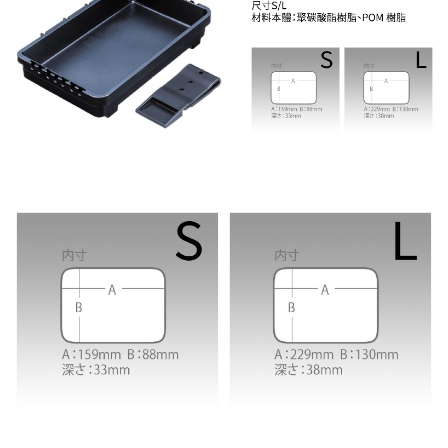
２．便利：只要手機號碼，簡訊認證，即可結帳。
法說明評估內容。
３．安心：先確認商品／服務後，再付款。
【繳款方式說明】
運送方式
1.分期款項不併入電信帳單，「大哥付你分期」於每月結算日後寄送繳費提
【「AFTEE先享後付」結帳流程】
全家取貨付款
醒簡訊。
１．於結帳方式選擇「AFTEE先享後付」後，將跳轉至「AFTEE先享後付」
2.透過簡訊連結打開帳單後，可選擇「超商條碼／台灣大直營門市／銀行轉
每筆NT$60，滿NT$1,200(含以上)免運費
結帳頁面，進行簡訊認證並確認金額後，即可完成結帳。
帳／街口支付／iPASS MONEY」等通路繳費。
２．訂單成立數日內，您將收到繳費通知簡訊。
付款後全家取貨
３．收到繳費通知簡訊後14天內，點擊此簡訊中的連結，可透過四大超商／
【注意事項】
ATM／網路銀行／等多元方式進行付款，方視為交易完成。
每筆NT$60，滿NT$1,200(含以上)免運費
1.本服務係由「台灣大哥大股份有限公司」（以下簡稱本公司）所提供，讓
※ 請注意：結帳手續完成當下不需立刻繳費，但若您需要取消訂單，請聯絡
用戶於交易時，得透過本服務購買商品或服務，並由商店將買賣／分期付款
購買商品的店家。未經商家同意取消之訂單仍視為有效，需透過AFTEE先享
7-11取貨付款
買賣價金債權讓與本公司後，依約使用本公司帳單繳交帳款。
後付繳納相關費用。
2.基於同意付款使用「大哥付你分期」之契約關係目的，商店將以您的個人
每筆NT$60，滿NT$1,200(含以上)免運費
※ 交易是否成功請以「AFTEE先享後付 」之結帳頁面顯示為準，若有關於
資料（包含姓名、電話或地址）提供予台灣大哥大進項蒐集、處理及利用，
是否繳費成功／繳費後需取消欲退款等相關疑問，請聯繫「AFTEE先享後付
由本公司與您本人進行分期帳單所需資料之確認、核對及更正。
客戶支援中心」
https://netprotections.freshdesk.com/support/home
付款後7-11取貨
3.完整用戶服務條款，請詳閱以下連結：
https://oppay.tw/userRule
每筆NT$60，滿NT$1,200(含以上)免運費
【注意事項】
１．透過由恩沛科技股份有限公司提供之「AFTEE先享後付」服務完成之交
一般宅配（門市自取請勿下單，請聯繫客服）
易，需依本服務之必要範圍內提供個人資料，並將交易相關給付款項請求債
權轉讓予恩沛科技股份有限公司。
每筆NT$100，滿NT$2,000(含以上)免運費
２．關於個人資料處理事宜，請瀏覽以下網址：
https://aftee.tw/terms/#terms3
離島一般宅配
３．未成年的使用者請事先徵得法定代理人或監護人之同意方可使用
每筆NT$200，滿NT$2,000(含以上)免運費
「AFTEE先享後付」，若未經同意申辦者引起之損失，本公司不負相關責
任。