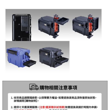
貨到付款（門市自取請勿下單，請聯繫客服）
４．使用「AFTEE先享後付」時，將依據個別帳號之用戶狀況，依本公司即
時審查核予不同之上限額度；若仍有額度不足之情形，本公司將視審查結果
每筆NT$200，滿NT$3,000(含以上)免運費
請求用戶進行身份認證。
５．嚴禁一人註冊多個帳號或使用他人資訊註冊。若發現惡意使用之情形，
國家/地區配送(**下單前請私訊客服確認實際運費(運費另
查看運費
恩沛科技股份有限公司將有權停止該用戶之使用額度並採取法律行動。
計)，訂單才得以成立**)