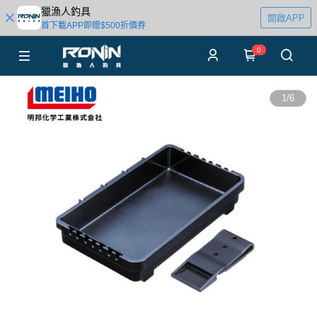
獵漁人釣具
開啟APP
首下載APP即贈$500折價券
0
1
/
6