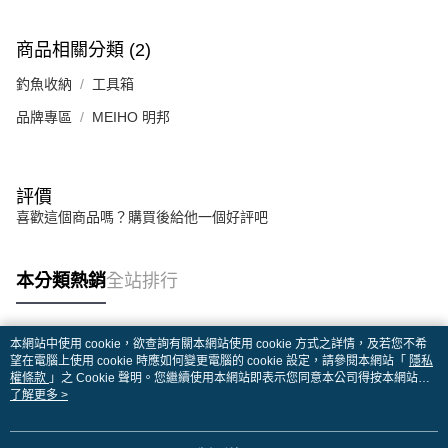
商品相關分類 (2)
釣魚收納
工具箱
品牌專區
MEIHO 明邦
評價
喜歡這個商品嗎？購買後給他一個好評吧
本分類熱銷
全站排行
本網站中使用 cookie，欲查詢有關本網站使用 cookie 方式之詳情，及若您不希
熱門標籤
望在電腦上使用 cookie 時應如何變更電腦的 cookie 設定，請參閱本網站「
隱私
權條款
」之 Cookie 聲明。您繼續使用本網站即表示您同意本公司得按本網站使
用條款之 Cookie 聲明使用 cookie。
了解更多 >