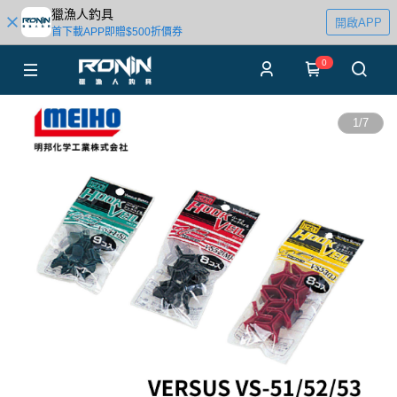
獵漁人釣具
開啟APP
首下載APP即贈$500折價券
0
1
/
7