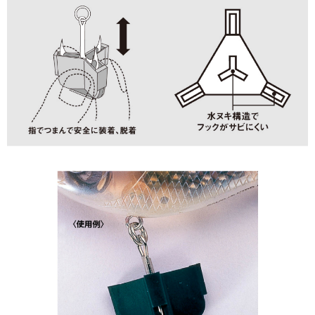
貨到付款（門市自取請勿下單，請聯繫客服）
４．使用「AFTEE先享後付」時，將依據個別帳號之用戶狀況，依本公司即
時審查核予不同之上限額度；若仍有額度不足之情形，本公司將視審查結果
每筆NT$200，滿NT$3,000(含以上)免運費
請求用戶進行身份認證。
５．嚴禁一人註冊多個帳號或使用他人資訊註冊。若發現惡意使用之情形，
國家/地區配送(**下單前請私訊客服確認實際運費(運費另
查看運費
恩沛科技股份有限公司將有權停止該用戶之使用額度並採取法律行動。
計)，訂單才得以成立**)