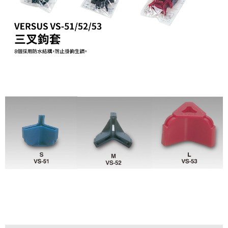
２．便利：只要手機號碼，簡訊認證，即可結帳。
法說明評估內容。
３．安心：先確認商品／服務後，再付款。
【繳款方式說明】
運送方式
1.分期款項不併入電信帳單，「大哥付你分期」於每月結算日後寄送繳費提
【「AFTEE先享後付」結帳流程】
全家取貨付款
醒簡訊。
１．於結帳方式選擇「AFTEE先享後付」後，將跳轉至「AFTEE先享後付」
2.透過簡訊連結打開帳單後，可選擇「超商條碼／台灣大直營門市／銀行轉
每筆NT$60，滿NT$1,200(含以上)免運費
結帳頁面，進行簡訊認證並確認金額後，即可完成結帳。
帳／街口支付／iPASS MONEY」等通路繳費。
２．訂單成立數日內，您將收到繳費通知簡訊。
付款後全家取貨
３．收到繳費通知簡訊後14天內，點擊此簡訊中的連結，可透過四大超商／
【注意事項】
ATM／網路銀行／等多元方式進行付款，方視為交易完成。
每筆NT$60，滿NT$1,200(含以上)免運費
1.本服務係由「台灣大哥大股份有限公司」（以下簡稱本公司）所提供，讓
※ 請注意：結帳手續完成當下不需立刻繳費，但若您需要取消訂單，請聯絡
用戶於交易時，得透過本服務購買商品或服務，並由商店將買賣／分期付款
購買商品的店家。未經商家同意取消之訂單仍視為有效，需透過AFTEE先享
7-11取貨付款
買賣價金債權讓與本公司後，依約使用本公司帳單繳交帳款。
後付繳納相關費用。
2.基於同意付款使用「大哥付你分期」之契約關係目的，商店將以您的個人
每筆NT$60，滿NT$1,200(含以上)免運費
※ 交易是否成功請以「AFTEE先享後付 」之結帳頁面顯示為準，若有關於
資料（包含姓名、電話或地址）提供予台灣大哥大進項蒐集、處理及利用，
是否繳費成功／繳費後需取消欲退款等相關疑問，請聯繫「AFTEE先享後付
由本公司與您本人進行分期帳單所需資料之確認、核對及更正。
客戶支援中心」
https://netprotections.freshdesk.com/support/home
付款後7-11取貨
3.完整用戶服務條款，請詳閱以下連結：
https://oppay.tw/userRule
每筆NT$60，滿NT$1,200(含以上)免運費
【注意事項】
１．透過由恩沛科技股份有限公司提供之「AFTEE先享後付」服務完成之交
一般宅配（門市自取請勿下單，請聯繫客服）
易，需依本服務之必要範圍內提供個人資料，並將交易相關給付款項請求債
權轉讓予恩沛科技股份有限公司。
每筆NT$100，滿NT$2,000(含以上)免運費
２．關於個人資料處理事宜，請瀏覽以下網址：
https://aftee.tw/terms/#terms3
離島一般宅配
３．未成年的使用者請事先徵得法定代理人或監護人之同意方可使用
每筆NT$200，滿NT$2,000(含以上)免運費
「AFTEE先享後付」，若未經同意申辦者引起之損失，本公司不負相關責
任。