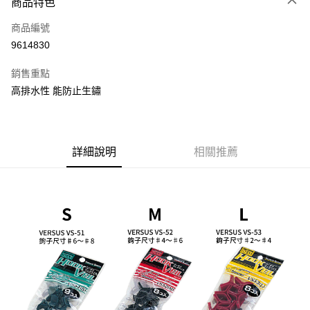
商品特色
信用卡一次付款
商品編號
信用卡分期付款
9614830
3 期 0 利率 每期
NT$16
21家銀行
銷售重點
合作金庫商業銀行
第一商業銀行
超商取貨付款
高排水性 能防止生鏽
華南商業銀行
彰化商業銀行
Apple Pay
上海商業儲蓄銀行
台北富邦商業銀行
國泰世華商業銀行
兆豐國際商業銀行
街口支付
臺灣中小企業銀行
台中商業銀行
詳細說明
相關推薦
匯豐（台灣）商業銀行
華泰商業銀行
悠遊付
聯邦商業銀行
遠東國際商業銀行
元大商業銀行
永豐商業銀行
大哥付你分期
玉山商業銀行
星展（台灣）商業銀行
相關說明
台新國際商業銀行
中國信託商業銀行
【大哥付你分期使用說明】
台灣樂天信用卡公司
AFTEE先享後付
1.本服務由台灣大哥大提供，台灣大哥大用戶可立即使用無須另外申請。
2.付款方式選擇「大哥付你分期」，訂單成立後會自動跳轉到大哥付的交易
相關說明
流程，驗證手機門號後，選擇欲分期的期數、繳款截止日，確認付款後即完
【關於「AFTEE先享後付」】
成交易。
ATM付款
AFTEE先享後付是「在收到商品之後才付款」的支付方式。 讓您購物簡單
3.實際核准額度、可分期數及費用金額請依後續交易確認頁面所載為準。
便利好安心！
4.訂單成立30分鐘內，如未前往確認交易或遇審核未通過，訂單將自動取
貨到付款
１．簡單：不需註冊會員、不需綁卡、不需儲值。
消。如遇「轉專審核」未通過狀況，表示未達大哥付你分期系統評分，恕無