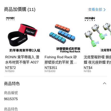
付款方式
信用卡一次付款
商品加價購 (11)
查看全部
信用卡分期付款
3 期 0 利率 每期
NT$1,833
21家銀行
合作金庫商業銀行
第一商業銀行
Apple Pay
華南商業銀行
彰化商業銀行
街口支付
上海商業儲蓄銀行
台北富邦商業銀行
國泰世華商業銀行
兆豐國際商業銀行
悠遊付
臺灣中小企業銀行
台中商業銀行
RONIN 束竿帶兩入 潛
Fishing Rod Rack 矽
沈底警報鈴噹 鎖
匯豐（台灣）商業銀行
華泰商業銀行
水布材質不傷竿 A027
膠壁掛式釣竿架 置竿
鐺 夜光座鈴鐺 釣
大哥付你分期
聯邦商業銀行
遠東國際商業銀行
架 壁鎖式竿架 釣竿展
鐺 沉底鈴鐺 1入 可插
NT$72
NT$351
NT$4
相關說明
元大商業銀行
永豐商業銀行
NT$80
NT$390
NT$5
示架 T1086
Ø4.5x37mm夜光
【大哥付你分期使用說明】
玉山商業銀行
星展（台灣）商業銀行
T115
AFTEE先享後付
1.本服務由台灣大哥大提供，台灣大哥大用戶可立即使用無須另外申請。
台新國際商業銀行
中國信託商業銀行
商品特色
2.付款方式選擇「大哥付你分期」，訂單成立後會自動跳轉到大哥付的交易
相關說明
台灣樂天信用卡公司
流程，驗證手機門號後，選擇欲分期的期數、繳款截止日，確認付款後即完
【關於「AFTEE先享後付」】
成交易。
商品編號
ATM付款
AFTEE先享後付是「在收到商品之後才付款」的支付方式。 讓您購物簡單
3.實際核准額度、可分期數及費用金額請依後續交易確認頁面所載為準。
9615375
便利好安心！
4.訂單成立30分鐘內，如未前往確認交易或遇審核未通過，訂單將自動取
貨到付款
１．簡單：不需註冊會員、不需綁卡、不需儲值。
消。如遇「轉專審核」未通過狀況，表示未達大哥付你分期系統評分，恕無
２．便利：只要手機號碼，簡訊認證，即可結帳。
商品特色
法說明評估內容。