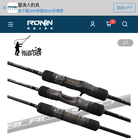
獵漁人釣具
開啟APP
首下載APP即贈$500折價券
0
1
/
7