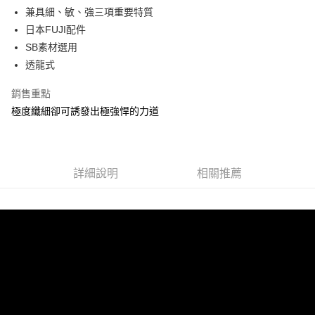
３．安心：先確認商品／服務後，再付款。
【繳款方式說明】
運送方式
兼具細、敏、強三項重要特質
1.分期款項不併入電信帳單，「大哥付你分期」於每月結算日後寄送繳費提
【「AFTEE先享後付」結帳流程】
日本FUJI配件
一般宅配（門市自取請勿下單，請聯繫客服）
醒簡訊。
１．於結帳方式選擇「AFTEE先享後付」後，將跳轉至「AFTEE先享後付」
SB素材選用
2.透過簡訊連結打開帳單後，可選擇「超商條碼／台灣大直營門市／銀行轉
每筆NT$100，滿NT$2,000(含以上)免運費
結帳頁面，進行簡訊認證並確認金額後，即可完成結帳。
帳／街口支付／iPASS MONEY」等通路繳費。
透龍式
２．訂單成立數日內，您將收到繳費通知簡訊。
大型宅配(門市自取請勿下單，請聯繫客服）
３．收到繳費通知簡訊後14天內，點擊此簡訊中的連結，可透過四大超商／
【注意事項】
ATM／網路銀行／等多元方式進行付款，方視為交易完成。
銷售重點
每筆NT$150，滿NT$2,000(含以上)免運費
1.本服務係由「台灣大哥大股份有限公司」（以下簡稱本公司）所提供，讓
※ 請注意：結帳手續完成當下不需立刻繳費，但若您需要取消訂單，請聯絡
極度纖細卻可誘發出極強悍的力道
用戶於交易時，得透過本服務購買商品或服務，並由商店將買賣／分期付款
購買商品的店家。未經商家同意取消之訂單仍視為有效，需透過AFTEE先享
貨到付款（門市自取請勿下單，請聯繫客服）
買賣價金債權讓與本公司後，依約使用本公司帳單繳交帳款。
後付繳納相關費用。
2.基於同意付款使用「大哥付你分期」之契約關係目的，商店將以您的個人
每筆NT$200，滿NT$3,000(含以上)免運費
※ 交易是否成功請以「AFTEE先享後付 」之結帳頁面顯示為準，若有關於
資料（包含姓名、電話或地址）提供予台灣大哥大進項蒐集、處理及利用，
是否繳費成功／繳費後需取消欲退款等相關疑問，請聯繫「AFTEE先享後付
由本公司與您本人進行分期帳單所需資料之確認、核對及更正。
客戶支援中心」
https://netprotections.freshdesk.com/support/home
國家/地區配送(**下單前請私訊客服確認實際運費(運費另
查看運費
詳細說明
相關推薦
3.完整用戶服務條款，請詳閱以下連結：
https://oppay.tw/userRule
計)，訂單才得以成立**)
【注意事項】
１．透過由恩沛科技股份有限公司提供之「AFTEE先享後付」服務完成之交
易，需依本服務之必要範圍內提供個人資料，並將交易相關給付款項請求債
權轉讓予恩沛科技股份有限公司。
２．關於個人資料處理事宜，請瀏覽以下網址：
https://aftee.tw/terms/#terms3
３．未成年的使用者請事先徵得法定代理人或監護人之同意方可使用
「AFTEE先享後付」，若未經同意申辦者引起之損失，本公司不負相關責
任。
４．使用「AFTEE先享後付」時，將依據個別帳號之用戶狀況，依本公司即