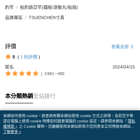
釣竿
船釣路亞竿(鐵板/游動丸/船拋)
品牌專區
TSUENCHEN寸真
評價
查看全部
5
(
1
則評價
)
匿名
2024/04/15
|
C661－400
本分類熱銷
全站排行
本網站中使用 cookie，欲查詢有關本網站使用 cookie 方式之詳情，及若您不希
熱門標籤
望在電腦上使用 cookie 時應如何變更電腦的 cookie 設定，請參閱本網站「
隱私
權條款
」之 Cookie 聲明。您繼續使用本網站即表示您同意本公司得按本網站使
用條款之 Cookie 聲明使用 cookie。
了解更多 >