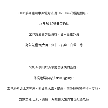
300g系列適用中深場海域(約50-150m)的慢速鐵板，
以及50-60號天亞釣法
常見於澎湖群島海域、台南高雄外海
對象魚種:黑大目、紅甘、石斑、白帶…等
400g系列用於深場或流速快的區域，
係慢速鐵板釣法slow jigging，
常見地例如北方三島、澎湖黑水溝、蘭嶼、南沙群島等怪物出沒地，
對象魚種:土魠、鱸鰻、海鱺和大型青甘等紀錄魚種