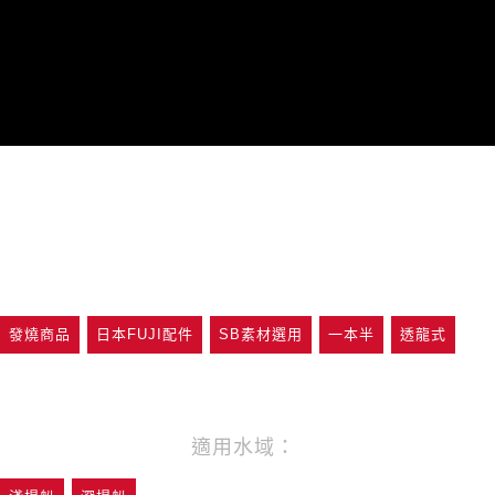
時審查核予不同之上限額度；若仍有額度不足之情形，本公司將視審查結果
請求用戶進行身份認證。
５．嚴禁一人註冊多個帳號或使用他人資訊註冊。若發現惡意使用之情形，
恩沛科技股份有限公司將有權停止該用戶之使用額度並採取法律行動。
發燒商品
日本FUJI配件
SB素材選用
一本半
透龍式
適用水域：