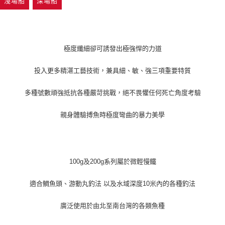
淺場船
深場船
極度纖細卻可誘發出極強悍的力道
投入更多精湛工藝技術，兼具細、敏、強三項重要特質
多種號數頑強抵抗各種嚴苛挑戰，絕不畏懼任何死亡角度考驗
親身體驗搏魚時極度彎曲的暴力美學
100g及200g系列屬於微輕慢鐵
適合鯛魚頭、游動丸釣法 以及水域深度10米內的各種釣法
廣泛使用於由北至南台灣的各類魚種