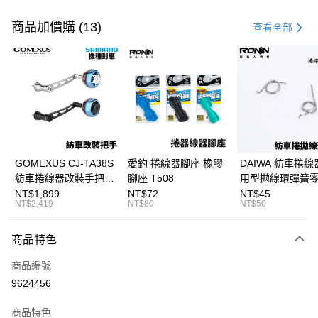
付款方式
信用卡一次付款
商品加價購 (13)
查看全部
信用卡分期付款
3 期 0 利率 每期
NT$700
21家銀行
合作金庫商業銀行
第一商業銀行
超商取貨付款
華南商業銀行
彰化商業銀行
Apple Pay
上海商業儲蓄銀行
台北富邦商業銀行
國泰世華商業銀行
兆豐國際商業銀行
街口支付
臺灣中小企業銀行
台中商業銀行
GOMEXUS CJ-TA38S
愛釣 捲線器腳座 橡膠
DAIWA 紡車捲線
匯豐（台灣）商業銀行
華泰商業銀行
紡車捲線器改裝手把
腳座 T508
用型拋線環彈簧
悠遊付
聯邦商業銀行
遠東國際商業銀行
SHIMANO改裝品 紡車
線規 耳朵彈簧 紡
NT$1,899
NT$72
NT$45
元大商業銀行
永豐商業銀行
NT$2,419
NT$80
NT$50
大哥付你分期
改裝手把 I052
零件 T927
玉山商業銀行
星展（台灣）商業銀行
相關說明
台新國際商業銀行
中國信託商業銀行
商品特色
【大哥付你分期使用說明】
台灣樂天信用卡公司
AFTEE先享後付
1.本服務由台灣大哥大提供，台灣大哥大用戶可立即使用無須另外申請。
商品編號
2.付款方式選擇「大哥付你分期」，訂單成立後會自動跳轉到大哥付的交易
相關說明
流程，驗證手機門號後，選擇欲分期的期數、繳款截止日，確認付款後即完
9624456
【關於「AFTEE先享後付」】
成交易。
ATM付款
AFTEE先享後付是「在收到商品之後才付款」的支付方式。 讓您購物簡單
3.實際核准額度、可分期數及費用金額請依後續交易確認頁面所載為準。
便利好安心！
商品特色
4.訂單成立30分鐘內，如未前往確認交易或遇審核未通過，訂單將自動取