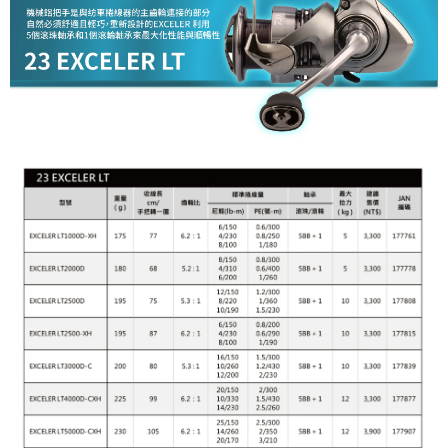
任。
貨到付款（門市自取請勿下單，請聯繫客服）
４．使用「AFTEE先享後付」時，將依據個別帳號之用戶狀況，依本公司即
時審查核予不同之上限額度；若仍有額度不足之情形，本公司將視審查結果
每筆NT$200，滿NT$3,000(含以上)免運費
請求用戶進行身份認證。
５．嚴禁一人註冊多個帳號或使用他人資訊註冊。若發現惡意使用之情形，
恩沛科技股份有限公司將有權停止該用戶之使用額度並採取法律行動。