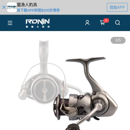
獵漁人釣具
開啟APP
首下載APP即贈$500折價券
0
1
/
5