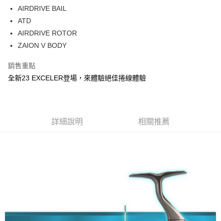
貨到付款
１．簡單：不需註冊會員、不需綁卡、不需儲值。
消。如遇「轉專審核」未通過狀況，表示未達大哥付你分期系統評分，恕無
AIRDRIVE BAIL
２．便利：只要手機號碼，簡訊認證，即可結帳。
法說明評估內容。
ATD
３．安心：先確認商品／服務後，再付款。
【繳款方式說明】
運送方式
AIRDRIVE ROTOR
1.分期款項不併入電信帳單，「大哥付你分期」於每月結算日後寄送繳費提
【「AFTEE先享後付」結帳流程】
全家取貨付款
醒簡訊。
ZAION V BODY
１．於結帳方式選擇「AFTEE先享後付」後，將跳轉至「AFTEE先享後付」
2.透過簡訊連結打開帳單後，可選擇「超商條碼／台灣大直營門市／銀行轉
每筆NT$60，滿NT$1,200(含以上)免運費
結帳頁面，進行簡訊認證並確認金額後，即可完成結帳。
帳／街口支付／iPASS MONEY」等通路繳費。
２．訂單成立數日內，您將收到繳費通知簡訊。
銷售重點
付款後全家取貨
３．收到繳費通知簡訊後14天內，點擊此簡訊中的連結，可透過四大超商／
全新23 EXCELER登場，來體驗絕佳捲線體驗
【注意事項】
ATM／網路銀行／等多元方式進行付款，方視為交易完成。
每筆NT$60，滿NT$1,200(含以上)免運費
1.本服務係由「台灣大哥大股份有限公司」（以下簡稱本公司）所提供，讓
※ 請注意：結帳手續完成當下不需立刻繳費，但若您需要取消訂單，請聯絡
用戶於交易時，得透過本服務購買商品或服務，並由商店將買賣／分期付款
購買商品的店家。未經商家同意取消之訂單仍視為有效，需透過AFTEE先享
7-11取貨付款
買賣價金債權讓與本公司後，依約使用本公司帳單繳交帳款。
後付繳納相關費用。
2.基於同意付款使用「大哥付你分期」之契約關係目的，商店將以您的個人
每筆NT$60，滿NT$1,200(含以上)免運費
※ 交易是否成功請以「AFTEE先享後付 」之結帳頁面顯示為準，若有關於
詳細說明
相關推薦
資料（包含姓名、電話或地址）提供予台灣大哥大進項蒐集、處理及利用，
是否繳費成功／繳費後需取消欲退款等相關疑問，請聯繫「AFTEE先享後付
由本公司與您本人進行分期帳單所需資料之確認、核對及更正。
客戶支援中心」
https://netprotections.freshdesk.com/support/home
付款後7-11取貨
3.完整用戶服務條款，請詳閱以下連結：
https://oppay.tw/userRule
每筆NT$60，滿NT$1,200(含以上)免運費
【注意事項】
１．透過由恩沛科技股份有限公司提供之「AFTEE先享後付」服務完成之交
一般宅配（門市自取請勿下單，請聯繫客服）
易，需依本服務之必要範圍內提供個人資料，並將交易相關給付款項請求債
權轉讓予恩沛科技股份有限公司。
每筆NT$100，滿NT$2,000(含以上)免運費
２．關於個人資料處理事宜，請瀏覽以下網址：
https://aftee.tw/terms/#terms3
離島一般宅配
３．未成年的使用者請事先徵得法定代理人或監護人之同意方可使用
每筆NT$200，滿NT$2,000(含以上)免運費
「AFTEE先享後付」，若未經同意申辦者引起之損失，本公司不負相關責