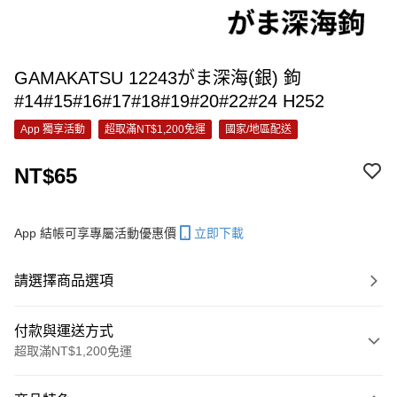
GAMAKATSU 12243がま深海(銀) 鉤
#14#15#16#17#18#19#20#22#24 H252
App 獨享活動
超取滿NT$1,200免運
國家/地區配送
NT$65
App 結帳可享專屬活動優惠價
立即下載
請選擇商品選項
付款與運送方式
超取滿NT$1,200免運
付款方式