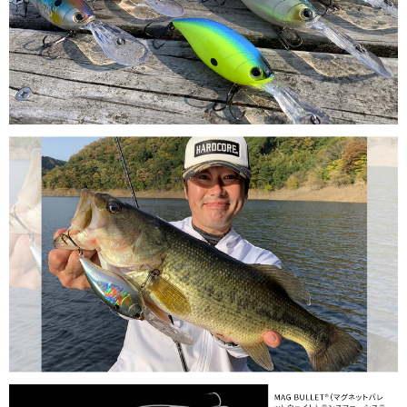
請求用戶進行身份認證。
５．嚴禁一人註冊多個帳號或使用他人資訊註冊。若發現惡意使用之情形，
國家/地區配送(**下單前請私訊客服確認實際運費(運費另
查看運費
恩沛科技股份有限公司將有權停止該用戶之使用額度並採取法律行動。
計)，訂單才得以成立**)