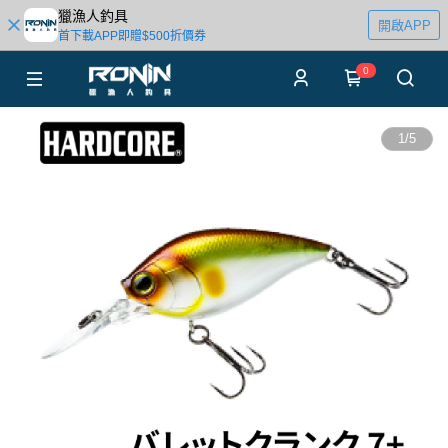
獵漁人釣具
開啟APP
首下載APP即贈$500折價券
0
1
/
5