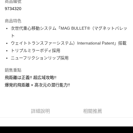
商品編號
信用卡分期付款
9734320
3 期 0 利率 每期
NT$130
21家銀行
商品特色
合作金庫商業銀行
第一商業銀行
超商取貨付款
次世代重心移動システム「MAG BULLET®（マグネットバレッ
華南商業銀行
彰化商業銀行
ト
Apple Pay
上海商業儲蓄銀行
台北富邦商業銀行
國泰世華商業銀行
兆豐國際商業銀行
ウェイトトランスファーシステム）International Patent」搭載
街口支付
臺灣中小企業銀行
台中商業銀行
トリプルミラーボディ採用
匯豐（台灣）商業銀行
華泰商業銀行
ニューフリクションリップ採用
悠遊付
聯邦商業銀行
遠東國際商業銀行
元大商業銀行
永豐商業銀行
大哥付你分期
銷售重點
玉山商業銀行
星展（台灣）商業銀行
相關說明
飛距離は正義!! 超広域攻略!!
台新國際商業銀行
中國信託商業銀行
【大哥付你分期使用說明】
爆発的飛距離 × 高次元の潜行能力!!
台灣樂天信用卡公司
AFTEE先享後付
1.本服務由台灣大哥大提供，台灣大哥大用戶可立即使用無須另外申請。
2.付款方式選擇「大哥付你分期」，訂單成立後會自動跳轉到大哥付的交易
相關說明
流程，驗證手機門號後，選擇欲分期的期數、繳款截止日，確認付款後即完
【關於「AFTEE先享後付」】
成交易。
ATM付款
AFTEE先享後付是「在收到商品之後才付款」的支付方式。 讓您購物簡單
3.實際核准額度、可分期數及費用金額請依後續交易確認頁面所載為準。
詳細說明
相關推薦
便利好安心！
4.訂單成立30分鐘內，如未前往確認交易或遇審核未通過，訂單將自動取
貨到付款
１．簡單：不需註冊會員、不需綁卡、不需儲值。
消。如遇「轉專審核」未通過狀況，表示未達大哥付你分期系統評分，恕無
２．便利：只要手機號碼，簡訊認證，即可結帳。
法說明評估內容。
３．安心：先確認商品／服務後，再付款。
【繳款方式說明】
運送方式