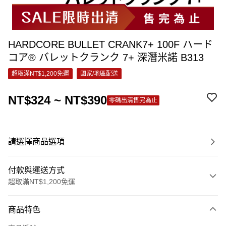
HARDCORE BULLET CRANK7+ 100F ハード
コア® バレットクランク 7+ 深潛米諾 B313
超取滿NT$1,200免運
國家/地區配送
NT$324 ~ NT$390
零碼出清售完為止
請選擇商品選項
付款與運送方式
超取滿NT$1,200免運
付款方式
商品特色
信用卡一次付款