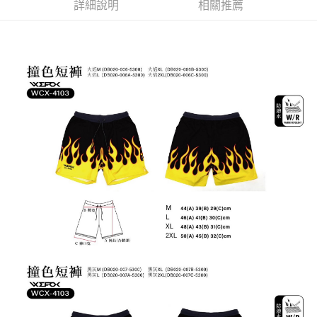
貨到付款
１．簡單：不需註冊會員、不需綁卡、不需儲值。
詳細說明
相關推薦
消。如遇「轉專審核」未通過狀況，表示未達大哥付你分期系統評分，恕無
２．便利：只要手機號碼，簡訊認證，即可結帳。
法說明評估內容。
３．安心：先確認商品／服務後，再付款。
【繳款方式說明】
運送方式
1.分期款項不併入電信帳單，「大哥付你分期」於每月結算日後寄送繳費提
【「AFTEE先享後付」結帳流程】
全家取貨付款
醒簡訊。
１．於結帳方式選擇「AFTEE先享後付」後，將跳轉至「AFTEE先享後付」
2.透過簡訊連結打開帳單後，可選擇「超商條碼／台灣大直營門市／銀行轉
每筆NT$60，滿NT$1,200(含以上)免運費
結帳頁面，進行簡訊認證並確認金額後，即可完成結帳。
帳／街口支付／iPASS MONEY」等通路繳費。
２．訂單成立數日內，您將收到繳費通知簡訊。
付款後全家取貨
３．收到繳費通知簡訊後14天內，點擊此簡訊中的連結，可透過四大超商／
【注意事項】
ATM／網路銀行／等多元方式進行付款，方視為交易完成。
每筆NT$60，滿NT$1,200(含以上)免運費
1.本服務係由「台灣大哥大股份有限公司」（以下簡稱本公司）所提供，讓
※ 請注意：結帳手續完成當下不需立刻繳費，但若您需要取消訂單，請聯絡
用戶於交易時，得透過本服務購買商品或服務，並由商店將買賣／分期付款
購買商品的店家。未經商家同意取消之訂單仍視為有效，需透過AFTEE先享
7-11取貨付款
買賣價金債權讓與本公司後，依約使用本公司帳單繳交帳款。
後付繳納相關費用。
2.基於同意付款使用「大哥付你分期」之契約關係目的，商店將以您的個人
每筆NT$60，滿NT$1,200(含以上)免運費
※ 交易是否成功請以「AFTEE先享後付 」之結帳頁面顯示為準，若有關於
資料（包含姓名、電話或地址）提供予台灣大哥大進項蒐集、處理及利用，
是否繳費成功／繳費後需取消欲退款等相關疑問，請聯繫「AFTEE先享後付
由本公司與您本人進行分期帳單所需資料之確認、核對及更正。
客戶支援中心」
https://netprotections.freshdesk.com/support/home
付款後7-11取貨
3.完整用戶服務條款，請詳閱以下連結：
https://oppay.tw/userRule
每筆NT$60，滿NT$1,200(含以上)免運費
【注意事項】
１．透過由恩沛科技股份有限公司提供之「AFTEE先享後付」服務完成之交
一般宅配（門市自取請勿下單，請聯繫客服）
易，需依本服務之必要範圍內提供個人資料，並將交易相關給付款項請求債
權轉讓予恩沛科技股份有限公司。
每筆NT$100，滿NT$2,000(含以上)免運費
２．關於個人資料處理事宜，請瀏覽以下網址：
https://aftee.tw/terms/#terms3
離島一般宅配
３．未成年的使用者請事先徵得法定代理人或監護人之同意方可使用
每筆NT$200，滿NT$2,000(含以上)免運費
「AFTEE先享後付」，若未經同意申辦者引起之損失，本公司不負相關責