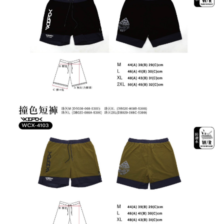
任。
貨到付款（門市自取請勿下單，請聯繫客服）
４．使用「AFTEE先享後付」時，將依據個別帳號之用戶狀況，依本公司即
時審查核予不同之上限額度；若仍有額度不足之情形，本公司將視審查結果
每筆NT$200，滿NT$3,000(含以上)免運費
請求用戶進行身份認證。
５．嚴禁一人註冊多個帳號或使用他人資訊註冊。若發現惡意使用之情形，
國家/地區配送(**下單前請私訊客服確認實際運費(運費另
查看運費
恩沛科技股份有限公司將有權停止該用戶之使用額度並採取法律行動。
計)，訂單才得以成立**)