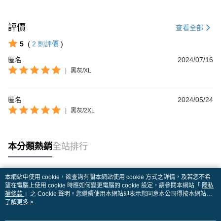
評價
查看全部
5
(
2
則評價
)
匿名
2024/07/16
|
黑灰/XL
匿名
2024/05/24
|
黑灰/2XL
本分類熱銷
全站排行
本網站中使用 cookie，欲查詢有關本網站使用 cookie 方式之詳情，及若您不希
熱門標籤
望在電腦上使用 cookie 時應如何變更電腦的 cookie 設定，請參閱本網站「
隱私
權條款
」之 Cookie 聲明。您繼續使用本網站即表示您同意本公司得按本網站使
用條款之 Cookie 聲明使用 cookie。
了解更多 >