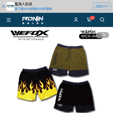
獵漁人釣具
開啟APP
首下載APP即贈$500折價券
0
1
/
5