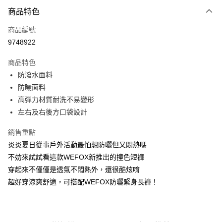
付款方式
商品特色
信用卡一次付款
商品編號
信用卡分期付款
9748922
3 期 0 利率 每期
NT$253
21家銀行
商品特色
合作金庫商業銀行
第一商業銀行
超商取貨付款
防潑水面料
華南商業銀行
彰化商業銀行
防曬面料
Apple Pay
上海商業儲蓄銀行
台北富邦商業銀行
國泰世華商業銀行
兆豐國際商業銀行
高彈力材質耐洗不易變形
街口支付
臺灣中小企業銀行
台中商業銀行
左右及右後方口袋設計
匯豐（台灣）商業銀行
華泰商業銀行
悠遊付
聯邦商業銀行
遠東國際商業銀行
銷售重點
元大商業銀行
永豐商業銀行
大哥付你分期
炎炎夏日從事戶外活動最怕想防曬但又悶熱嗎
玉山商業銀行
星展（台灣）商業銀行
相關說明
不妨來試試看這款WEFOX新推出的撞色短褲
台新國際商業銀行
中國信託商業銀行
【大哥付你分期使用說明】
穿起來不僅僅是透氣不悶熱外，還很酷炫唷
台灣樂天信用卡公司
AFTEE先享後付
1.本服務由台灣大哥大提供，台灣大哥大用戶可立即使用無須另外申請。
超好穿涼爽舒適，可搭配WEFOX防曬緊身長褲！
2.付款方式選擇「大哥付你分期」，訂單成立後會自動跳轉到大哥付的交易
相關說明
流程，驗證手機門號後，選擇欲分期的期數、繳款截止日，確認付款後即完
【關於「AFTEE先享後付」】
成交易。
ATM付款
AFTEE先享後付是「在收到商品之後才付款」的支付方式。 讓您購物簡單
3.實際核准額度、可分期數及費用金額請依後續交易確認頁面所載為準。
便利好安心！
4.訂單成立30分鐘內，如未前往確認交易或遇審核未通過，訂單將自動取