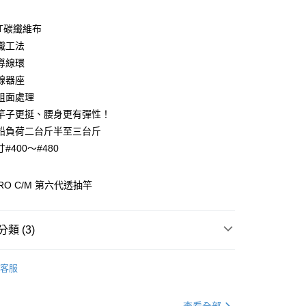
0 利率 每期
NT$1,833
21家銀行
0T碳纖維布
庫商業銀行
第一商業銀行
織工法
業銀行
彰化商業銀行
導線環
業儲蓄銀行
台北富邦商業銀行
線器座
華商業銀行
兆豐國際商業銀行
粗面處理
小企業銀行
台中商業銀行
竿子更挺、腰身更有彈性！
台灣）商業銀行
華泰商業銀行
分期
業銀行
遠東國際商業銀行
鉛負荷二台斤半至三台斤
業銀行
永豐商業銀行
#400～#480
你分期使用說明】
業銀行
星展（台灣）商業銀行
享後付
由台灣大哥大提供，台灣大哥大用戶可立即使用無須另外申請。
際商業銀行
中國信託商業銀行
式選擇「大哥付你分期」，訂單成立後會自動跳轉到大哥付的交易
PRO C/M 第六代透抽竿
天信用卡公司
證手機門號後，選擇欲分期的期數、繳款截止日，確認付款後即
FTEE先享後付」】
。
先享後付是「在收到商品之後才付款」的支付方式。 讓您購物簡單
准額度、可分期數及費用金額請依後續交易確認頁面所載為準。
心！
立30分鐘內，如未前往確認交易或遇審核未通過，訂單將自動取
類 (3)
：不需註冊會員、不需綁卡、不需儲值。
「轉專審核」未通過狀況，表示未達大哥付你分期系統評分，恕
：只要手機號碼，簡訊認證，即可結帳。
評估內容。
：先確認商品／服務後，再付款。
釣路亞竿(天亞/透抽/花軟)
式說明】
客服
項不併入電信帳單，「大哥付你分期」於每月結算日後寄送繳費提
EE先享後付」結帳流程】
WEFOX 鉅灣
方式選擇「AFTEE先享後付」後，將跳轉至「AFTEE先享後
（門市自取請勿下單，請聯繫客服）
訊連結打開帳單後，可選擇「超商條碼／台灣大直營門市／銀行轉
專區
船釣透抽裝備指南
頁面，進行簡訊認證並確認金額後，即可完成結帳。