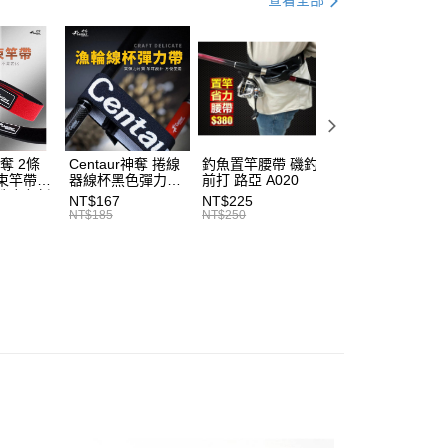
查看全部
付／iPASS MONEY」等通路繳費。
00，滿NT$2,000(含以上)免運費
成立數日內，您將收到繳費通知簡訊。
費通知簡訊後14天內，點擊此簡訊中的連結，可透過四大超商
項】
網路銀行／等多元方式進行付款，方視為交易完成。
(門市自取請勿下單，請聯繫客服）
係由「台灣大哥大股份有限公司」（以下簡稱本公司）所提供，讓
：結帳手續完成當下不需立刻繳費，但若您需要取消訂單，請聯
50，滿NT$2,000(含以上)免運費
易時，得透過本服務購買商品或服務，並由商店將買賣／分期付
的店家。未經商家同意取消之訂單仍視為有效，需透過AFTEE
金債權讓與本公司後，依約使用本公司帳單繳交帳款。
繳納相關費用。
（門市自取請勿下單，請聯繫客服）
意付款使用「大哥付你分期」之契約關係目的，商店將以您的個人
否成功請以「AFTEE先享後付 」之結帳頁面顯示為準，若有關於
含姓名、電話或地址）提供予台灣大哥大進項蒐集、處理及利
功／繳費後需取消欲退款等相關疑問，請聯繫「AFTEE先享後
00，滿NT$3,000(含以上)免運費
公司與您本人進行分期帳單所需資料之確認、核對及更正。
援中心」
https://netprotections.freshdesk.com/support/home
神奪 2條
Centaur神奪 捲線
釣魚置竿腰帶 磯釣
釣竿橡膠尾塞
戶服務條款，請詳閱以下連結：
https://oppay.tw/userRule
束竿帶
器線杯黑色彈力帶
前打 路亞 A020
T513
項】
性魔鬼氈
T227
NT$167
NT$225
NT$27
恩沛科技股份有限公司提供之「AFTEE先享後付」服務完成之
7
NT$185
NT$250
NT$30
依本服務之必要範圍內提供個人資料，並將交易相關給付款項請
讓予恩沛科技股份有限公司。
個人資料處理事宜，請瀏覽以下網址：
ee.tw/terms/#terms3
年的使用者請事先徵得法定代理人或監護人之同意方可使用
E先享後付」，若未經同意申辦者引起之損失，本公司不負相關責
AFTEE先享後付」時，將依據個別帳號之用戶狀況，依本公司
核予不同之上限額度；若仍有額度不足之情形，本公司將視審查
用戶進行身份認證。
一人註冊多個帳號或使用他人資訊註冊。若發現惡意使用之情
科技股份有限公司將有權停止該用戶之使用額度並採取法律行