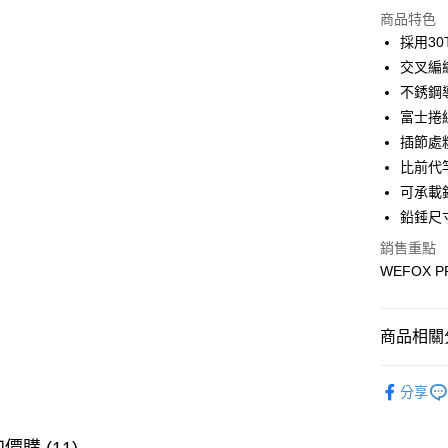
商品特色
3 期 
採用3
合作金
交叉編
Apple Pay
華南商
不銹鋼
街口支付
上海商
富士捲
國泰世
插節處
悠遊付
臺灣中
比前代
匯豐（
大哥付你
聯邦商
可承載
相關說明
元大商
鉛錘尺寸
【大哥付
玉山商
AFTEE先
1.本服務
銷售重點
台新國
2.付款方
相關說明
WEFOX 
台灣樂
流程，驗
【關於「A
ATM付款
完成交易
AFTEE
3.實際核
便利好安
4.訂單成
貨到付款
商品相關分
１．簡單
消。如遇
２．便利
無法說明
３．安心
釣竿
船
【繳款方
分享
運送方式
1.分期款
品牌專區
【「AFT
醒簡訊。
１．於結帳
一般宅配
2.透過簡
主題釣法
付」結帳