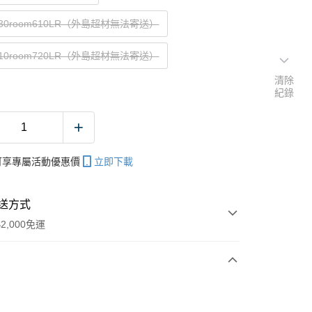
30room610LR（外島超材無法寄送）
10room720LR（外島超材無法寄送）
清除
紀錄
帳可享專屬活動優惠價
立即下載
送方式
2,000免運
次付款
期付款