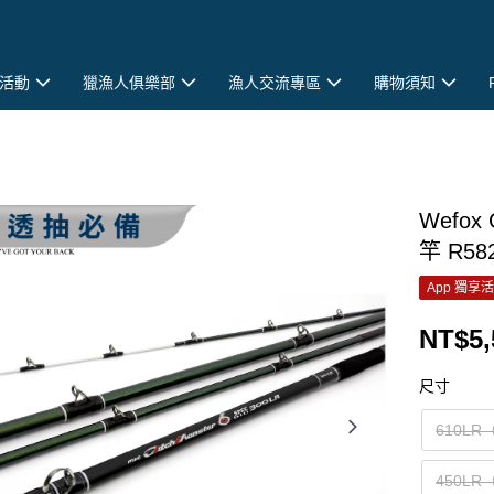
活動
獵漁人俱樂部
漁人交流專區
購物須知
Wefo
竿 R58
App 獨享
NT$5,
尺寸
610L
450L