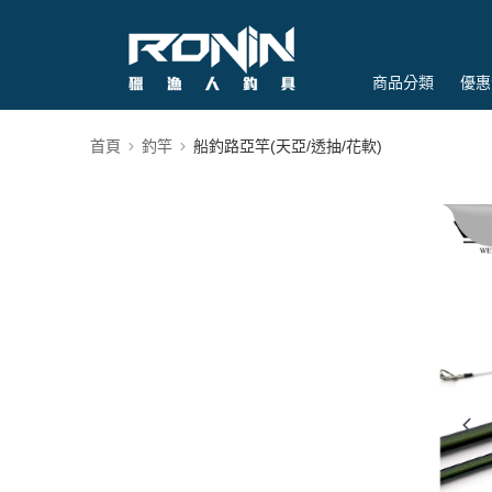
商品分類
優惠
首頁
釣竿
船釣路亞竿(天亞/透抽/花軟)