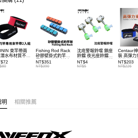
價購 (11)
帳／街口支
每筆NT$1
２．訂單
３．收到繳
【注意事
／ATM／
大型宅配
1.本服務
※ 請注意
每筆NT$1
用戶於交
絡購買商品
款買賣價
先享後付
貨到付款
2.基於同
※ 交易是
資料（包
是否繳費成
每筆NT$2
用，由本
付客戶支
ONIN 束竿帶兩
Fishing Rod Rack
沈底警報鈴噹 鎖座
Centaur
3.完整用
 潛水布材質不傷
矽膠壁掛式釣竿架
鈴鐺 夜光座鈴鐺
裝 高彈力
【注意事
竿 A027
置竿架 壁鎖式竿架
釣魚鈴鐺 沉底鈴鐺
綁竿帶 彈
T$72
NT$351
NT$4
NT$203
１．透過由
釣竿展示架 T1086
1入 可插
束帶 A03
$80
NT$390
NT$5
NT$226
Ø4.5x37mm夜光
交易，需
棒 T115
求債權轉
２．關於
https://aft
３．未成
「AFTE
說明
相關推薦
任。
４．使用「
即時審查
結果請求
５．嚴禁
形，恩沛
動。