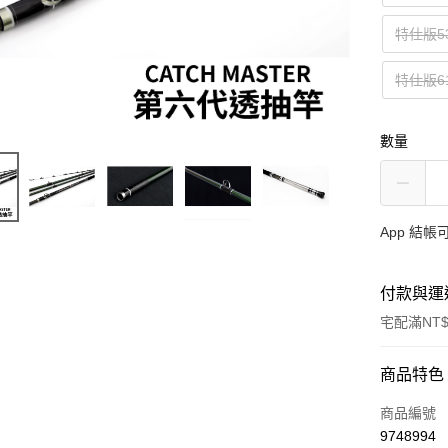
特仕版5
特仕版6
數量
App 結
付款與運
宅配滿NT$
付款方式
商品特色
信用卡一
商品編號
9748994
信用卡分