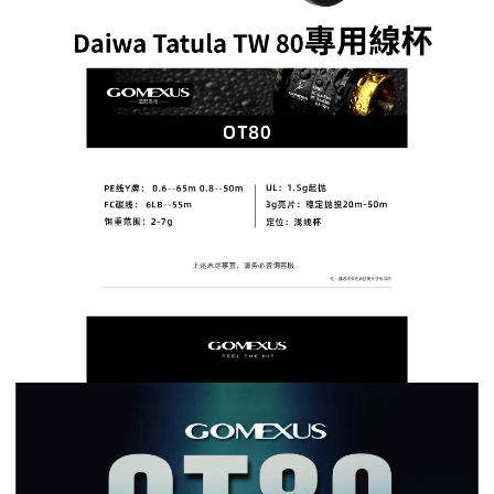
【「AFTEE先享後付」結帳流程】
全家取貨付款
醒簡訊。
１．於結帳方式選擇「AFTEE先享後付」後，將跳轉至「AFTEE先享後付」
2.透過簡訊連結打開帳單後，可選擇「超商條碼／台灣大直營門市／銀行轉
每筆NT$60，滿NT$1,200(含以上)免運費
結帳頁面，進行簡訊認證並確認金額後，即可完成結帳。
帳／街口支付／iPASS MONEY」等通路繳費。
２．訂單成立數日內，您將收到繳費通知簡訊。
付款後全家取貨
３．收到繳費通知簡訊後14天內，點擊此簡訊中的連結，可透過四大超商／
【注意事項】
ATM／網路銀行／等多元方式進行付款，方視為交易完成。
每筆NT$60，滿NT$1,200(含以上)免運費
1.本服務係由「台灣大哥大股份有限公司」（以下簡稱本公司）所提供，讓
※ 請注意：結帳手續完成當下不需立刻繳費，但若您需要取消訂單，請聯絡
用戶於交易時，得透過本服務購買商品或服務，並由商店將買賣／分期付款
購買商品的店家。未經商家同意取消之訂單仍視為有效，需透過AFTEE先享
7-11取貨付款
買賣價金債權讓與本公司後，依約使用本公司帳單繳交帳款。
後付繳納相關費用。
2.基於同意付款使用「大哥付你分期」之契約關係目的，商店將以您的個人
每筆NT$60，滿NT$1,200(含以上)免運費
※ 交易是否成功請以「AFTEE先享後付 」之結帳頁面顯示為準，若有關於
資料（包含姓名、電話或地址）提供予台灣大哥大進項蒐集、處理及利用，
是否繳費成功／繳費後需取消欲退款等相關疑問，請聯繫「AFTEE先享後付
由本公司與您本人進行分期帳單所需資料之確認、核對及更正。
客戶支援中心」
https://netprotections.freshdesk.com/support/home
付款後7-11取貨
3.完整用戶服務條款，請詳閱以下連結：
https://oppay.tw/userRule
每筆NT$60，滿NT$1,200(含以上)免運費
【注意事項】
１．透過由恩沛科技股份有限公司提供之「AFTEE先享後付」服務完成之交
一般宅配（門市自取請勿下單，請聯繫客服）
易，需依本服務之必要範圍內提供個人資料，並將交易相關給付款項請求債
權轉讓予恩沛科技股份有限公司。
每筆NT$100，滿NT$2,000(含以上)免運費
２．關於個人資料處理事宜，請瀏覽以下網址：
https://aftee.tw/terms/#terms3
離島一般宅配
３．未成年的使用者請事先徵得法定代理人或監護人之同意方可使用
每筆NT$200，滿NT$2,000(含以上)免運費
「AFTEE先享後付」，若未經同意申辦者引起之損失，本公司不負相關責
任。
貨到付款（門市自取請勿下單，請聯繫客服）
４．使用「AFTEE先享後付」時，將依據個別帳號之用戶狀況，依本公司即
時審查核予不同之上限額度；若仍有額度不足之情形，本公司將視審查結果
每筆NT$200，滿NT$3,000(含以上)免運費
請求用戶進行身份認證。