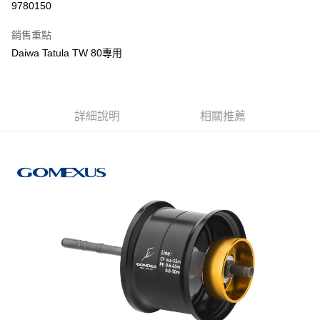
9780150
3 期 0 利率 每期
NT$283
21家銀行
銷售重點
合作金庫商業銀行
第一商業銀行
超商取貨付款
Daiwa Tatula TW 80專用
華南商業銀行
彰化商業銀行
Apple Pay
上海商業儲蓄銀行
台北富邦商業銀行
國泰世華商業銀行
兆豐國際商業銀行
街口支付
臺灣中小企業銀行
台中商業銀行
詳細說明
相關推薦
匯豐（台灣）商業銀行
華泰商業銀行
悠遊付
聯邦商業銀行
遠東國際商業銀行
元大商業銀行
永豐商業銀行
大哥付你分期
玉山商業銀行
星展（台灣）商業銀行
相關說明
台新國際商業銀行
中國信託商業銀行
【大哥付你分期使用說明】
台灣樂天信用卡公司
AFTEE先享後付
1.本服務由台灣大哥大提供，台灣大哥大用戶可立即使用無須另外申請。
2.付款方式選擇「大哥付你分期」，訂單成立後會自動跳轉到大哥付的交易
相關說明
流程，驗證手機門號後，選擇欲分期的期數、繳款截止日，確認付款後即完
【關於「AFTEE先享後付」】
成交易。
ATM付款
AFTEE先享後付是「在收到商品之後才付款」的支付方式。 讓您購物簡單
3.實際核准額度、可分期數及費用金額請依後續交易確認頁面所載為準。
便利好安心！
4.訂單成立30分鐘內，如未前往確認交易或遇審核未通過，訂單將自動取
貨到付款
１．簡單：不需註冊會員、不需綁卡、不需儲值。
消。如遇「轉專審核」未通過狀況，表示未達大哥付你分期系統評分，恕無
２．便利：只要手機號碼，簡訊認證，即可結帳。
法說明評估內容。
３．安心：先確認商品／服務後，再付款。
【繳款方式說明】
運送方式
1.分期款項不併入電信帳單，「大哥付你分期」於每月結算日後寄送繳費提