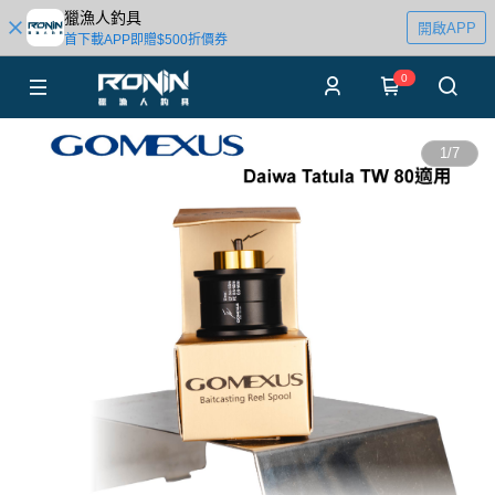
獵漁人釣具
開啟APP
首下載APP即贈$500折價券
0
1
/
7