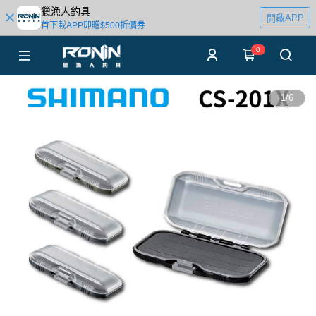
獵漁人釣具
開啟APP
首下載APP即贈$500折價券
0
1
/
6