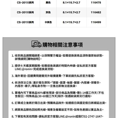
貨到付款（門市自取請勿下單，請聯繫客服）
４．使用「AFTEE先享後付」時，將依據個別帳號之用戶狀況，依本公司即
時審查核予不同之上限額度；若仍有額度不足之情形，本公司將視審查結果
每筆NT$200，滿NT$3,000(含以上)免運費
請求用戶進行身份認證。
５．嚴禁一人註冊多個帳號或使用他人資訊註冊。若發現惡意使用之情形，
國家/地區配送(**下單前請私訊客服確認實際運費(運費另
查看運費
恩沛科技股份有限公司將有權停止該用戶之使用額度並採取法律行動。
計)，訂單才得以成立**)