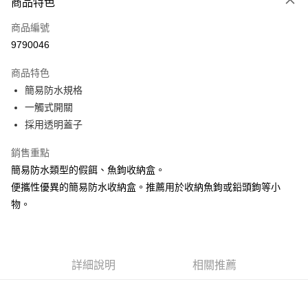
商品特色
信用卡一次付款
商品編號
信用卡分期付款
9790046
3 期 0 利率 每期
NT$150
21家銀行
商品特色
合作金庫商業銀行
第一商業銀行
超商取貨付款
簡易防水規格
華南商業銀行
彰化商業銀行
一觸式開關
Apple Pay
上海商業儲蓄銀行
台北富邦商業銀行
國泰世華商業銀行
兆豐國際商業銀行
採用透明蓋子
街口支付
臺灣中小企業銀行
台中商業銀行
銷售重點
匯豐（台灣）商業銀行
華泰商業銀行
悠遊付
聯邦商業銀行
遠東國際商業銀行
簡易防水類型的假餌、魚鉤收納盒。
元大商業銀行
永豐商業銀行
大哥付你分期
便攜性優異的簡易防水收納盒。推薦用於收納魚鉤或鉛頭鉤等小
玉山商業銀行
星展（台灣）商業銀行
相關說明
物。
台新國際商業銀行
中國信託商業銀行
【大哥付你分期使用說明】
台灣樂天信用卡公司
AFTEE先享後付
1.本服務由台灣大哥大提供，台灣大哥大用戶可立即使用無須另外申請。
2.付款方式選擇「大哥付你分期」，訂單成立後會自動跳轉到大哥付的交易
相關說明
流程，驗證手機門號後，選擇欲分期的期數、繳款截止日，確認付款後即完
【關於「AFTEE先享後付」】
詳細說明
相關推薦
成交易。
ATM付款
AFTEE先享後付是「在收到商品之後才付款」的支付方式。 讓您購物簡單
3.實際核准額度、可分期數及費用金額請依後續交易確認頁面所載為準。
便利好安心！
4.訂單成立30分鐘內，如未前往確認交易或遇審核未通過，訂單將自動取
貨到付款
１．簡單：不需註冊會員、不需綁卡、不需儲值。
消。如遇「轉專審核」未通過狀況，表示未達大哥付你分期系統評分，恕無