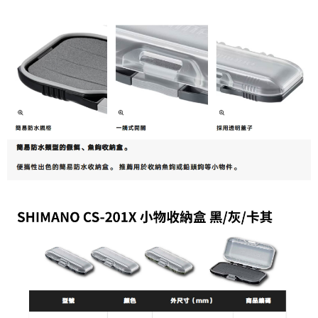
２．便利：只要手機號碼，簡訊認證，即可結帳。
法說明評估內容。
３．安心：先確認商品／服務後，再付款。
【繳款方式說明】
運送方式
1.分期款項不併入電信帳單，「大哥付你分期」於每月結算日後寄送繳費提
【「AFTEE先享後付」結帳流程】
全家取貨付款
醒簡訊。
１．於結帳方式選擇「AFTEE先享後付」後，將跳轉至「AFTEE先享後付」
2.透過簡訊連結打開帳單後，可選擇「超商條碼／台灣大直營門市／銀行轉
每筆NT$60，滿NT$1,200(含以上)免運費
結帳頁面，進行簡訊認證並確認金額後，即可完成結帳。
帳／街口支付／iPASS MONEY」等通路繳費。
２．訂單成立數日內，您將收到繳費通知簡訊。
付款後全家取貨
３．收到繳費通知簡訊後14天內，點擊此簡訊中的連結，可透過四大超商／
【注意事項】
ATM／網路銀行／等多元方式進行付款，方視為交易完成。
每筆NT$60，滿NT$1,200(含以上)免運費
1.本服務係由「台灣大哥大股份有限公司」（以下簡稱本公司）所提供，讓
※ 請注意：結帳手續完成當下不需立刻繳費，但若您需要取消訂單，請聯絡
用戶於交易時，得透過本服務購買商品或服務，並由商店將買賣／分期付款
購買商品的店家。未經商家同意取消之訂單仍視為有效，需透過AFTEE先享
7-11取貨付款
買賣價金債權讓與本公司後，依約使用本公司帳單繳交帳款。
後付繳納相關費用。
2.基於同意付款使用「大哥付你分期」之契約關係目的，商店將以您的個人
每筆NT$60，滿NT$1,200(含以上)免運費
※ 交易是否成功請以「AFTEE先享後付 」之結帳頁面顯示為準，若有關於
資料（包含姓名、電話或地址）提供予台灣大哥大進項蒐集、處理及利用，
是否繳費成功／繳費後需取消欲退款等相關疑問，請聯繫「AFTEE先享後付
由本公司與您本人進行分期帳單所需資料之確認、核對及更正。
客戶支援中心」
https://netprotections.freshdesk.com/support/home
付款後7-11取貨
3.完整用戶服務條款，請詳閱以下連結：
https://oppay.tw/userRule
每筆NT$60，滿NT$1,200(含以上)免運費
【注意事項】
１．透過由恩沛科技股份有限公司提供之「AFTEE先享後付」服務完成之交
一般宅配（門市自取請勿下單，請聯繫客服）
易，需依本服務之必要範圍內提供個人資料，並將交易相關給付款項請求債
權轉讓予恩沛科技股份有限公司。
每筆NT$100，滿NT$2,000(含以上)免運費
２．關於個人資料處理事宜，請瀏覽以下網址：
https://aftee.tw/terms/#terms3
離島一般宅配
３．未成年的使用者請事先徵得法定代理人或監護人之同意方可使用
每筆NT$200，滿NT$2,000(含以上)免運費
「AFTEE先享後付」，若未經同意申辦者引起之損失，本公司不負相關責
任。