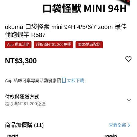
okuma 口袋怪獸 mini 94H 4/5/6/7 zoom 最佳
偷跑蝦竿 R587
App 獨享活動
超取滿NT$1,200免運
國家/地區配送
NT$3,300
App 結帳可享專屬活動優惠價
立即下載
付款與運送方式
超取滿NT$1,200免運
付款方式
信用卡一次付款
商品加價購 (11)
查看全部
信用卡分期付款