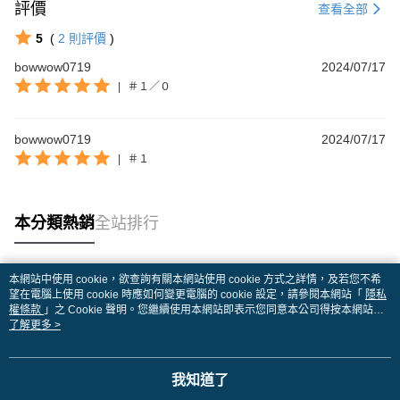
評價
查看全部
5
(
2
則評價
)
bowwow0719
2024/07/17
|
＃１／０
bowwow0719
2024/07/17
|
＃１
本分類熱銷
全站排行
本網站中使用 cookie，欲查詢有關本網站使用 cookie 方式之詳情，及若您不希
熱門標籤
望在電腦上使用 cookie 時應如何變更電腦的 cookie 設定，請參閱本網站「
隱私
權條款
」之 Cookie 聲明。您繼續使用本網站即表示您同意本公司得按本網站使
用條款之 Cookie 聲明使用 cookie。
了解更多 >
我知道了