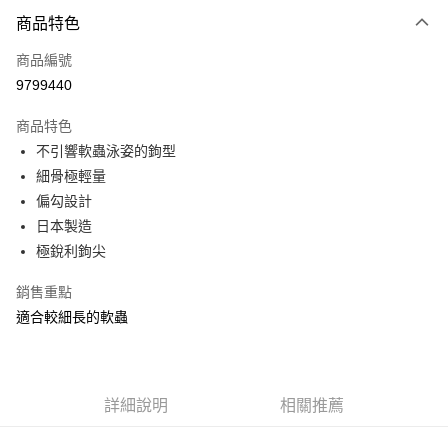
付款方式
商品特色
信用卡一次付款
商品編號
信用卡分期付款
9799440
3 期 0 利率 每期
NT$35
21家銀行
商品特色
合作金庫商業銀行
第一商業銀行
超商取貨付款
不引響軟蟲泳姿的鉤型
華南商業銀行
彰化商業銀行
細骨極輕量
Apple Pay
上海商業儲蓄銀行
台北富邦商業銀行
國泰世華商業銀行
兆豐國際商業銀行
偏勾設計
街口支付
臺灣中小企業銀行
台中商業銀行
日本製造
匯豐（台灣）商業銀行
華泰商業銀行
極銳利鉤尖
悠遊付
聯邦商業銀行
遠東國際商業銀行
元大商業銀行
永豐商業銀行
大哥付你分期
銷售重點
玉山商業銀行
星展（台灣）商業銀行
相關說明
適合較細長的軟蟲
台新國際商業銀行
中國信託商業銀行
【大哥付你分期使用說明】
台灣樂天信用卡公司
AFTEE先享後付
1.本服務由台灣大哥大提供，台灣大哥大用戶可立即使用無須另外申請。
2.付款方式選擇「大哥付你分期」，訂單成立後會自動跳轉到大哥付的交易
相關說明
流程，驗證手機門號後，選擇欲分期的期數、繳款截止日，確認付款後即完
【關於「AFTEE先享後付」】
詳細說明
相關推薦
成交易。
ATM付款
AFTEE先享後付是「在收到商品之後才付款」的支付方式。 讓您購物簡單
3.實際核准額度、可分期數及費用金額請依後續交易確認頁面所載為準。
便利好安心！
4.訂單成立30分鐘內，如未前往確認交易或遇審核未通過，訂單將自動取