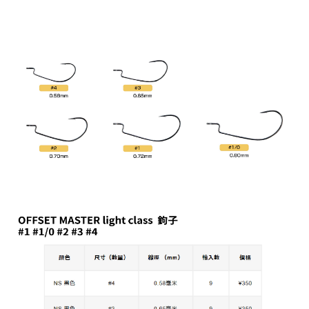
貨到付款
１．簡單：不需註冊會員、不需綁卡、不需儲值。
消。如遇「轉專審核」未通過狀況，表示未達大哥付你分期系統評分，恕無
２．便利：只要手機號碼，簡訊認證，即可結帳。
法說明評估內容。
３．安心：先確認商品／服務後，再付款。
【繳款方式說明】
運送方式
1.分期款項不併入電信帳單，「大哥付你分期」於每月結算日後寄送繳費提
【「AFTEE先享後付」結帳流程】
全家取貨付款
醒簡訊。
１．於結帳方式選擇「AFTEE先享後付」後，將跳轉至「AFTEE先享後付」
2.透過簡訊連結打開帳單後，可選擇「超商條碼／台灣大直營門市／銀行轉
每筆NT$60，滿NT$1,200(含以上)免運費
結帳頁面，進行簡訊認證並確認金額後，即可完成結帳。
帳／街口支付／iPASS MONEY」等通路繳費。
２．訂單成立數日內，您將收到繳費通知簡訊。
付款後全家取貨
３．收到繳費通知簡訊後14天內，點擊此簡訊中的連結，可透過四大超商／
【注意事項】
ATM／網路銀行／等多元方式進行付款，方視為交易完成。
每筆NT$60，滿NT$1,200(含以上)免運費
1.本服務係由「台灣大哥大股份有限公司」（以下簡稱本公司）所提供，讓
※ 請注意：結帳手續完成當下不需立刻繳費，但若您需要取消訂單，請聯絡
用戶於交易時，得透過本服務購買商品或服務，並由商店將買賣／分期付款
購買商品的店家。未經商家同意取消之訂單仍視為有效，需透過AFTEE先享
7-11取貨付款
買賣價金債權讓與本公司後，依約使用本公司帳單繳交帳款。
後付繳納相關費用。
2.基於同意付款使用「大哥付你分期」之契約關係目的，商店將以您的個人
每筆NT$60，滿NT$1,200(含以上)免運費
※ 交易是否成功請以「AFTEE先享後付 」之結帳頁面顯示為準，若有關於
資料（包含姓名、電話或地址）提供予台灣大哥大進項蒐集、處理及利用，
是否繳費成功／繳費後需取消欲退款等相關疑問，請聯繫「AFTEE先享後付
由本公司與您本人進行分期帳單所需資料之確認、核對及更正。
客戶支援中心」
https://netprotections.freshdesk.com/support/home
付款後7-11取貨
3.完整用戶服務條款，請詳閱以下連結：
https://oppay.tw/userRule
每筆NT$60，滿NT$1,200(含以上)免運費
【注意事項】
１．透過由恩沛科技股份有限公司提供之「AFTEE先享後付」服務完成之交
一般宅配（門市自取請勿下單，請聯繫客服）
易，需依本服務之必要範圍內提供個人資料，並將交易相關給付款項請求債
權轉讓予恩沛科技股份有限公司。
每筆NT$100，滿NT$2,000(含以上)免運費
２．關於個人資料處理事宜，請瀏覽以下網址：
https://aftee.tw/terms/#terms3
離島一般宅配
３．未成年的使用者請事先徵得法定代理人或監護人之同意方可使用
每筆NT$200，滿NT$2,000(含以上)免運費
「AFTEE先享後付」，若未經同意申辦者引起之損失，本公司不負相關責