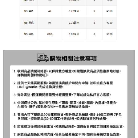
任。
貨到付款（門市自取請勿下單，請聯繫客服）
４．使用「AFTEE先享後付」時，將依據個別帳號之用戶狀況，依本公司即
時審查核予不同之上限額度；若仍有額度不足之情形，本公司將視審查結果
每筆NT$200，滿NT$3,000(含以上)免運費
請求用戶進行身份認證。
５．嚴禁一人註冊多個帳號或使用他人資訊註冊。若發現惡意使用之情形，
國家/地區配送(**下單前請私訊客服確認實際運費(運費另
查看運費
恩沛科技股份有限公司將有權停止該用戶之使用額度並採取法律行動。
計)，訂單才得以成立**)