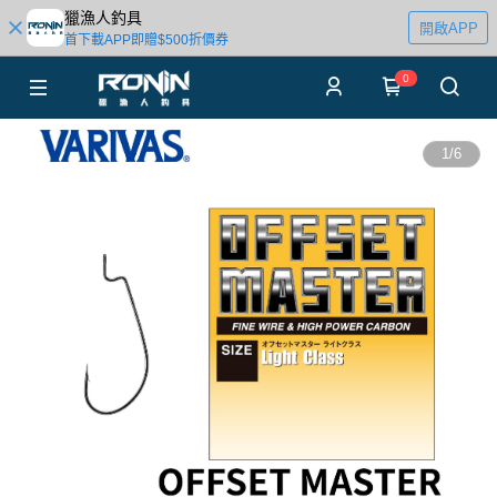
獵漁人釣具
開啟APP
首下載APP即贈$500折價券
0
1
/
6