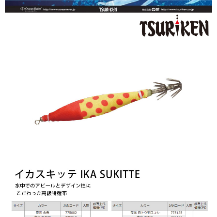
「AFTEE先享後付」，若未經同意申辦者引起之損失，本公司不負相關責
任。
貨到付款（門市自取請勿下單，請聯繫客服）
４．使用「AFTEE先享後付」時，將依據個別帳號之用戶狀況，依本公司即
時審查核予不同之上限額度；若仍有額度不足之情形，本公司將視審查結果
每筆NT$200，滿NT$3,000(含以上)免運費
請求用戶進行身份認證。
５．嚴禁一人註冊多個帳號或使用他人資訊註冊。若發現惡意使用之情形，
國家/地區配送(**下單前請私訊客服確認實際運費(運費另
查看運費
恩沛科技股份有限公司將有權停止該用戶之使用額度並採取法律行動。
計)，訂單才得以成立**)