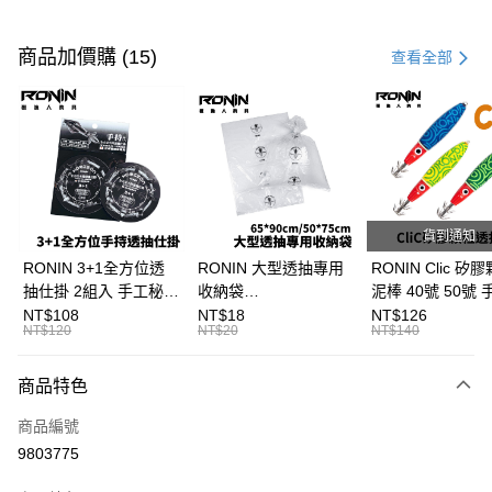
付款方式
信用卡一次付款
商品加價購 (15)
查看全部
信用卡分期付款
3 期 0 利率 每期
NT$56
21家銀行
合作金庫商業銀行
第一商業銀行
超商取貨付款
華南商業銀行
彰化商業銀行
Apple Pay
上海商業儲蓄銀行
台北富邦商業銀行
國泰世華商業銀行
兆豐國際商業銀行
貨到通知
街口支付
臺灣中小企業銀行
台中商業銀行
RONIN 3+1全方位透
RONIN 大型透抽專用
RONIN Clic 矽
匯豐（台灣）商業銀行
華泰商業銀行
抽仕掛 2組入 手工秘
收納袋
泥棒 40號 50號
悠遊付
聯邦商業銀行
遠東國際商業銀行
製！最適台灣海域
65*90cm/50*75cm 台
抽專用泥棒 布卷
NT$108
NT$18
NT$126
元大商業銀行
永豐商業銀行
NT$120
NT$20
NT$140
大哥付你分期
T991
灣製SGS檢驗無毒 加
B297
玉山商業銀行
星展（台灣）商業銀行
厚加大版 透抽袋 / 砲管
相關說明
台新國際商業銀行
中國信託商業銀行
袋 / 軟絲花枝袋 / 漁貨
商品特色
【大哥付你分期使用說明】
台灣樂天信用卡公司
AFTEE先享後付
袋 T999
1.本服務由台灣大哥大提供，台灣大哥大用戶可立即使用無須另外申請。
商品編號
2.付款方式選擇「大哥付你分期」，訂單成立後會自動跳轉到大哥付的交易
相關說明
流程，驗證手機門號後，選擇欲分期的期數、繳款截止日，確認付款後即完
9803775
【關於「AFTEE先享後付」】
成交易。
ATM付款
AFTEE先享後付是「在收到商品之後才付款」的支付方式。 讓您購物簡單
3.實際核准額度、可分期數及費用金額請依後續交易確認頁面所載為準。