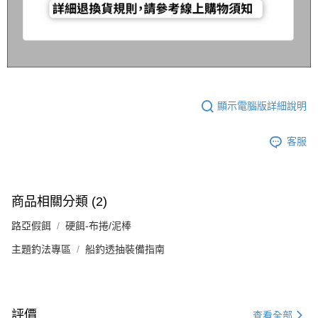
顯示電腦版詳細說明
客服
商品相關分類 (2)
路亞假餌
硬餌-布捲/泥棒
主題釣法專區
船釣透抽裝備指南
評價
查看全部