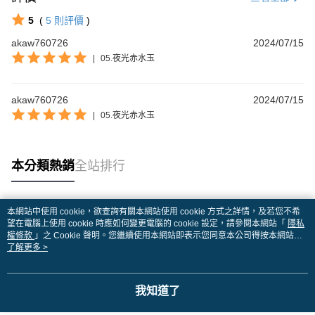
5
(
5
則評價
)
akaw760726
2024/07/15
|
05.夜光赤水玉
akaw760726
2024/07/15
|
05.夜光赤水玉
本分類熱銷
全站排行
本網站中使用 cookie，欲查詢有關本網站使用 cookie 方式之詳情，及若您不希
熱門標籤
望在電腦上使用 cookie 時應如何變更電腦的 cookie 設定，請參閱本網站「
隱私
權條款
」之 Cookie 聲明。您繼續使用本網站即表示您同意本公司得按本網站使
用條款之 Cookie 聲明使用 cookie。
了解更多 >
我知道了