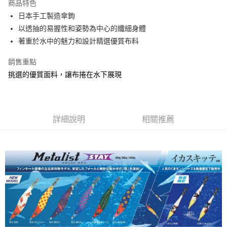
便利好安心！
商品特色
4.訂單成立30分鐘內，如未前往確認交易或遇審核未通過，訂單將自動取
貨到付款
１．簡單：不需註冊會員、不需綁卡、不需儲值。
消。如遇「轉專審核」未通過狀況，表示未達大哥付你分期系統評分，恕無
日本手工製造傘鉤
２．便利：只要手機號碼，簡訊認證，即可結帳。
法說明評估內容。
以透抽的易握性和姿勢為中心的纖細身體
３．安心：先確認商品／服務後，再付款。
【繳款方式說明】
運送方式
著重於水中的魅力和設計精選優質布料
1.分期款項不併入電信帳單，「大哥付你分期」於每月結算日後寄送繳費提
【「AFTEE先享後付」結帳流程】
全家取貨付款
醒簡訊。
１．於結帳方式選擇「AFTEE先享後付」後，將跳轉至「AFTEE先享後付」
2.透過簡訊連結打開帳單後，可選擇「超商條碼／台灣大直營門市／銀行轉
銷售重點
每筆NT$60，滿NT$1,200(含以上)免運費
結帳頁面，進行簡訊認證並確認金額後，即可完成結帳。
帳／街口支付／iPASS MONEY」等通路繳費。
２．訂單成立數日內，您將收到繳費通知簡訊。
挑選的優質面料，讓布捲在水下展現
付款後全家取貨
３．收到繳費通知簡訊後14天內，點擊此簡訊中的連結，可透過四大超商／
【注意事項】
ATM／網路銀行／等多元方式進行付款，方視為交易完成。
每筆NT$60，滿NT$1,200(含以上)免運費
1.本服務係由「台灣大哥大股份有限公司」（以下簡稱本公司）所提供，讓
※ 請注意：結帳手續完成當下不需立刻繳費，但若您需要取消訂單，請聯絡
用戶於交易時，得透過本服務購買商品或服務，並由商店將買賣／分期付款
購買商品的店家。未經商家同意取消之訂單仍視為有效，需透過AFTEE先享
7-11取貨付款
買賣價金債權讓與本公司後，依約使用本公司帳單繳交帳款。
詳細說明
相關推薦
後付繳納相關費用。
2.基於同意付款使用「大哥付你分期」之契約關係目的，商店將以您的個人
每筆NT$60，滿NT$1,200(含以上)免運費
※ 交易是否成功請以「AFTEE先享後付 」之結帳頁面顯示為準，若有關於
資料（包含姓名、電話或地址）提供予台灣大哥大進項蒐集、處理及利用，
是否繳費成功／繳費後需取消欲退款等相關疑問，請聯繫「AFTEE先享後付
由本公司與您本人進行分期帳單所需資料之確認、核對及更正。
客戶支援中心」
https://netprotections.freshdesk.com/support/home
付款後7-11取貨
3.完整用戶服務條款，請詳閱以下連結：
https://oppay.tw/userRule
每筆NT$60，滿NT$1,200(含以上)免運費
【注意事項】
１．透過由恩沛科技股份有限公司提供之「AFTEE先享後付」服務完成之交
一般宅配（門市自取請勿下單，請聯繫客服）
易，需依本服務之必要範圍內提供個人資料，並將交易相關給付款項請求債
權轉讓予恩沛科技股份有限公司。
每筆NT$100，滿NT$2,000(含以上)免運費
２．關於個人資料處理事宜，請瀏覽以下網址：
https://aftee.tw/terms/#terms3
離島一般宅配
３．未成年的使用者請事先徵得法定代理人或監護人之同意方可使用
每筆NT$200，滿NT$2,000(含以上)免運費