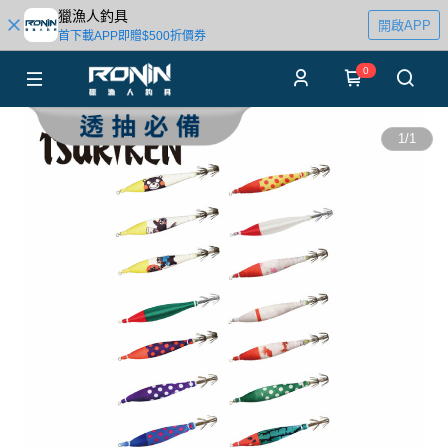
獵漁人釣具
開啟APP
首下載APP即贈$500折價券
0
1
/
1