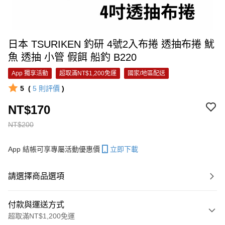
日本 TSURIKEN 釣研 4號2入布捲 透抽布捲 魷
魚 透抽 小管 假餌 船釣 B220
App 獨享活動
超取滿NT$1,200免運
國家/地區配送
5
(
5
則評價
)
NT$170
NT$200
App 結帳可享專屬活動優惠價
立即下載
請選擇商品選項
付款與運送方式
超取滿NT$1,200免運