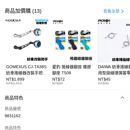
付款方式
信用卡一次付款
商品加價購 (13)
查看全部
信用卡分期付款
3 期 0 利率 每期
NT$960
21家銀行
合作金庫商業銀行
第一商業銀行
超商取貨付款
華南商業銀行
彰化商業銀行
Apple Pay
上海商業儲蓄銀行
台北富邦商業銀行
國泰世華商業銀行
兆豐國際商業銀行
街口支付
臺灣中小企業銀行
台中商業銀行
GOMEXUS CJ-TA38S
愛釣 捲線器腳座 橡膠
DAIWA 紡車捲線
匯豐（台灣）商業銀行
華泰商業銀行
紡車捲線器改裝手把
腳座 T508
用型拋線環彈簧
悠遊付
聯邦商業銀行
遠東國際商業銀行
SHIMANO改裝品 紡車
線規 耳朵彈簧 紡
NT$1,899
NT$72
NT$45
元大商業銀行
永豐商業銀行
NT$2,419
NT$80
NT$50
大哥付你分期
改裝手把 I052
零件 T927
玉山商業銀行
星展（台灣）商業銀行
相關說明
台新國際商業銀行
中國信託商業銀行
商品特色
【大哥付你分期使用說明】
台灣樂天信用卡公司
AFTEE先享後付
1.本服務由台灣大哥大提供，台灣大哥大用戶可立即使用無須另外申請。
商品編號
2.付款方式選擇「大哥付你分期」，訂單成立後會自動跳轉到大哥付的交易
相關說明
流程，驗證手機門號後，選擇欲分期的期數、繳款截止日，確認付款後即完
9831162
【關於「AFTEE先享後付」】
成交易。
ATM付款
AFTEE先享後付是「在收到商品之後才付款」的支付方式。 讓您購物簡單
3.實際核准額度、可分期數及費用金額請依後續交易確認頁面所載為準。
便利好安心！
商品特色
4.訂單成立30分鐘內，如未前往確認交易或遇審核未通過，訂單將自動取