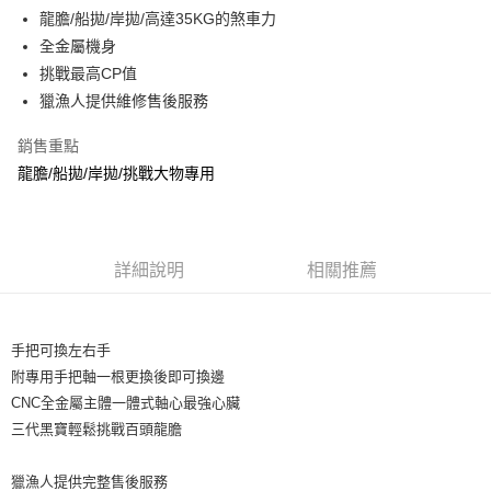
貨到付款
１．簡單：不需註冊會員、不需綁卡、不需儲值。
消。如遇「轉專審核」未通過狀況，表示未達大哥付你分期系統評分，恕無
龍膽/船拋/岸拋/高達35KG的煞車力
２．便利：只要手機號碼，簡訊認證，即可結帳。
法說明評估內容。
全金屬機身
３．安心：先確認商品／服務後，再付款。
【繳款方式說明】
運送方式
挑戰最高CP值
1.分期款項不併入電信帳單，「大哥付你分期」於每月結算日後寄送繳費提
【「AFTEE先享後付」結帳流程】
全家取貨付款
醒簡訊。
獵漁人提供維修售後服務
１．於結帳方式選擇「AFTEE先享後付」後，將跳轉至「AFTEE先享後付」
2.透過簡訊連結打開帳單後，可選擇「超商條碼／台灣大直營門市／銀行轉
每筆NT$60，滿NT$1,200(含以上)免運費
結帳頁面，進行簡訊認證並確認金額後，即可完成結帳。
帳／街口支付／iPASS MONEY」等通路繳費。
２．訂單成立數日內，您將收到繳費通知簡訊。
銷售重點
付款後全家取貨
３．收到繳費通知簡訊後14天內，點擊此簡訊中的連結，可透過四大超商／
龍膽/船拋/岸拋/挑戰大物專用
【注意事項】
ATM／網路銀行／等多元方式進行付款，方視為交易完成。
每筆NT$60，滿NT$1,200(含以上)免運費
1.本服務係由「台灣大哥大股份有限公司」（以下簡稱本公司）所提供，讓
※ 請注意：結帳手續完成當下不需立刻繳費，但若您需要取消訂單，請聯絡
用戶於交易時，得透過本服務購買商品或服務，並由商店將買賣／分期付款
購買商品的店家。未經商家同意取消之訂單仍視為有效，需透過AFTEE先享
7-11取貨付款
買賣價金債權讓與本公司後，依約使用本公司帳單繳交帳款。
後付繳納相關費用。
2.基於同意付款使用「大哥付你分期」之契約關係目的，商店將以您的個人
每筆NT$60，滿NT$1,200(含以上)免運費
※ 交易是否成功請以「AFTEE先享後付 」之結帳頁面顯示為準，若有關於
詳細說明
相關推薦
資料（包含姓名、電話或地址）提供予台灣大哥大進項蒐集、處理及利用，
是否繳費成功／繳費後需取消欲退款等相關疑問，請聯繫「AFTEE先享後付
由本公司與您本人進行分期帳單所需資料之確認、核對及更正。
客戶支援中心」
https://netprotections.freshdesk.com/support/home
付款後7-11取貨
3.完整用戶服務條款，請詳閱以下連結：
https://oppay.tw/userRule
每筆NT$60，滿NT$1,200(含以上)免運費
【注意事項】
手把可換左右手
１．透過由恩沛科技股份有限公司提供之「AFTEE先享後付」服務完成之交
一般宅配（門市自取請勿下單，請聯繫客服）
附專用手把軸一根更換後即可換邊
易，需依本服務之必要範圍內提供個人資料，並將交易相關給付款項請求債
權轉讓予恩沛科技股份有限公司。
CNC全金屬主體一體式軸心最強心臟
每筆NT$100，滿NT$2,000(含以上)免運費
２．關於個人資料處理事宜，請瀏覽以下網址：
三代黑寶輕鬆挑戰百頭龍膽
https://aftee.tw/terms/#terms3
離島一般宅配
３．未成年的使用者請事先徵得法定代理人或監護人之同意方可使用
每筆NT$200，滿NT$2,000(含以上)免運費
「AFTEE先享後付」，若未經同意申辦者引起之損失，本公司不負相關責
獵漁人提供完整售後服務