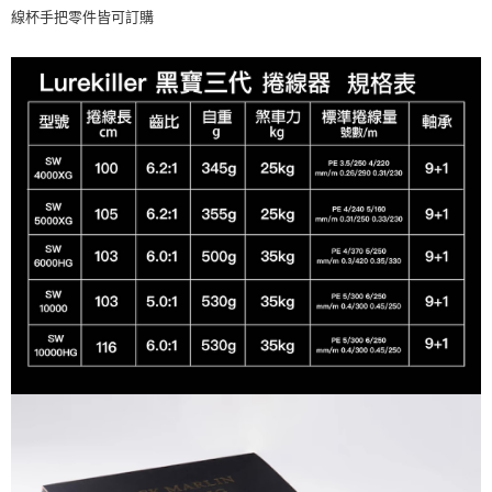
任。
線杯手把零件皆可訂購
貨到付款（門市自取請勿下單，請聯繫客服）
４．使用「AFTEE先享後付」時，將依據個別帳號之用戶狀況，依本公司即
時審查核予不同之上限額度；若仍有額度不足之情形，本公司將視審查結果
每筆NT$200，滿NT$3,000(含以上)免運費
請求用戶進行身份認證。
５．嚴禁一人註冊多個帳號或使用他人資訊註冊。若發現惡意使用之情形，
國家/地區配送(**下單前請私訊客服確認實際運費(運費另
查看運費
恩沛科技股份有限公司將有權停止該用戶之使用額度並採取法律行動。
計)，訂單才得以成立**)