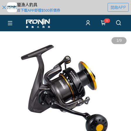
獵漁人釣具
開啟APP
首下載APP即贈$500折價券
0
1
/
9