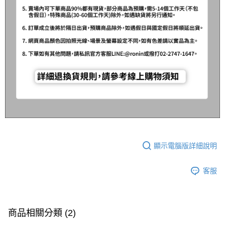
顯示電腦版詳細說明
客服
商品相關分類 (2)