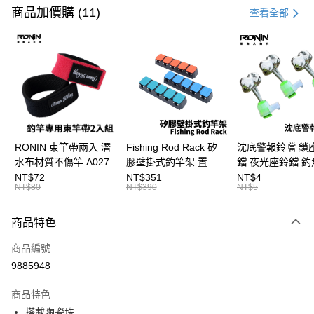
信用卡一次付款
商品加價購 (11)
查看全部
信用卡分期付款
3 期 0 利率 每期
NT$126
21家銀行
合作金庫商業銀行
第一商業銀行
Apple Pay
華南商業銀行
彰化商業銀行
街口支付
上海商業儲蓄銀行
台北富邦商業銀行
國泰世華商業銀行
兆豐國際商業銀行
悠遊付
臺灣中小企業銀行
台中商業銀行
RONIN 束竿帶兩入 潛
Fishing Rod Rack 矽
沈底警報鈴噹 鎖
匯豐（台灣）商業銀行
華泰商業銀行
水布材質不傷竿 A027
膠壁掛式釣竿架 置竿
鐺 夜光座鈴鐺 釣
大哥付你分期
聯邦商業銀行
遠東國際商業銀行
架 壁鎖式竿架 釣竿展
鐺 沉底鈴鐺 1入 可插
NT$72
NT$351
NT$4
相關說明
元大商業銀行
永豐商業銀行
NT$80
NT$390
NT$5
示架 T1086
Ø4.5x37mm夜光
【大哥付你分期使用說明】
玉山商業銀行
星展（台灣）商業銀行
T115
AFTEE先享後付
1.本服務由台灣大哥大提供，台灣大哥大用戶可立即使用無須另外申請。
台新國際商業銀行
中國信託商業銀行
商品特色
2.付款方式選擇「大哥付你分期」，訂單成立後會自動跳轉到大哥付的交易
相關說明
台灣樂天信用卡公司
流程，驗證手機門號後，選擇欲分期的期數、繳款截止日，確認付款後即完
【關於「AFTEE先享後付」】
成交易。
商品編號
ATM付款
AFTEE先享後付是「在收到商品之後才付款」的支付方式。 讓您購物簡單
3.實際核准額度、可分期數及費用金額請依後續交易確認頁面所載為準。
9885948
便利好安心！
4.訂單成立30分鐘內，如未前往確認交易或遇審核未通過，訂單將自動取
貨到付款
１．簡單：不需註冊會員、不需綁卡、不需儲值。
消。如遇「轉專審核」未通過狀況，表示未達大哥付你分期系統評分，恕無
２．便利：只要手機號碼，簡訊認證，即可結帳。
商品特色
法說明評估內容。
３．安心：先確認商品／服務後，再付款。
【繳款方式說明】
運送方式
搭載陶瓷珠