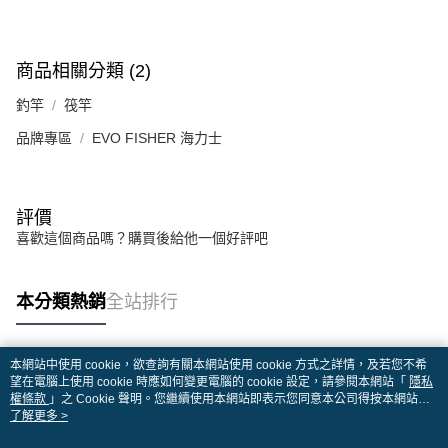
商品相關分類 (2)
釣竿
筏竿
品牌專區
EVO FISHER 海力士
評價
喜歡這個商品嗎？購買後給他一個好評吧
本分類熱銷
全站排行
本網站中使用 cookie，欲查詢有關本網站使用 cookie 方式之詳情，及若您不希
熱門標籤
望在電腦上使用 cookie 時應如何變更電腦的 cookie 設定，請參閱本網站「
隱私
權條款
」之 Cookie 聲明。您繼續使用本網站即表示您同意本公司得按本網站使
用條款之 Cookie 聲明使用 cookie。
了解更多 >