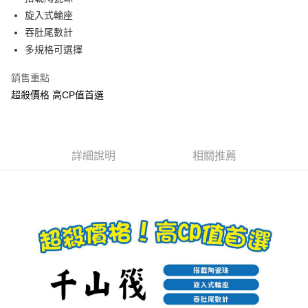
1.分期款項不併入電信帳單，「大哥付你分期」於每月結算日後寄送繳費提
【「AFTEE先享後付」結帳流程】
旋入式輪座
一般宅配（門市自取請勿下單，請聯繫客服）
醒簡訊。
１．於結帳方式選擇「AFTEE先享後付」後，將跳轉至「AFTEE先享後付」
吞肚尾數計
2.透過簡訊連結打開帳單後，可選擇「超商條碼／台灣大直營門市／銀行轉
每筆NT$100，滿NT$2,000(含以上)免運費
結帳頁面，進行簡訊認證並確認金額後，即可完成結帳。
帳／街口支付／iPASS MONEY」等通路繳費。
多規格可選擇
２．訂單成立數日內，您將收到繳費通知簡訊。
大型宅配(門市自取請勿下單，請聯繫客服）
３．收到繳費通知簡訊後14天內，點擊此簡訊中的連結，可透過四大超商／
【注意事項】
ATM／網路銀行／等多元方式進行付款，方視為交易完成。
銷售重點
每筆NT$150，滿NT$2,000(含以上)免運費
1.本服務係由「台灣大哥大股份有限公司」（以下簡稱本公司）所提供，讓
※ 請注意：結帳手續完成當下不需立刻繳費，但若您需要取消訂單，請聯絡
超殺價格 高CP值首選
用戶於交易時，得透過本服務購買商品或服務，並由商店將買賣／分期付款
購買商品的店家。未經商家同意取消之訂單仍視為有效，需透過AFTEE先享
離島一般宅配
買賣價金債權讓與本公司後，依約使用本公司帳單繳交帳款。
後付繳納相關費用。
2.基於同意付款使用「大哥付你分期」之契約關係目的，商店將以您的個人
每筆NT$200，滿NT$2,000(含以上)免運費
※ 交易是否成功請以「AFTEE先享後付 」之結帳頁面顯示為準，若有關於
資料（包含姓名、電話或地址）提供予台灣大哥大進項蒐集、處理及利用，
是否繳費成功／繳費後需取消欲退款等相關疑問，請聯繫「AFTEE先享後付
由本公司與您本人進行分期帳單所需資料之確認、核對及更正。
客戶支援中心」
https://netprotections.freshdesk.com/support/home
貨到付款（門市自取請勿下單，請聯繫客服）
詳細說明
相關推薦
3.完整用戶服務條款，請詳閱以下連結：
https://oppay.tw/userRule
每筆NT$200，滿NT$3,000(含以上)免運費
【注意事項】
１．透過由恩沛科技股份有限公司提供之「AFTEE先享後付」服務完成之交
國家/地區配送(**下單前請私訊客服確認實際運費(運費另
查看運費
易，需依本服務之必要範圍內提供個人資料，並將交易相關給付款項請求債
計)，訂單才得以成立**)
權轉讓予恩沛科技股份有限公司。
２．關於個人資料處理事宜，請瀏覽以下網址：
https://aftee.tw/terms/#terms3
３．未成年的使用者請事先徵得法定代理人或監護人之同意方可使用
「AFTEE先享後付」，若未經同意申辦者引起之損失，本公司不負相關責
任。
４．使用「AFTEE先享後付」時，將依據個別帳號之用戶狀況，依本公司即
時審查核予不同之上限額度；若仍有額度不足之情形，本公司將視審查結果