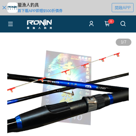
獵漁人釣具
開啟APP
首下載APP即贈$500折價券
0
1
/
7