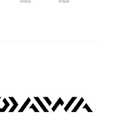
頁面，進行簡訊認證並確認金額後，即可完成結帳。
五入）
夜光棒 T581
材 白帶 赤宗 大目
NT$20
NT$20
NT$80
付／iPASS MONEY」等通路繳費。
石斑 尾長 馬頭 深
0，滿NT$1,200(含以上)免運費
成立數日內，您將收到繳費通知簡訊。
海船釣必備 T413
費通知簡訊後14天內，點擊此簡訊中的連結，可透過四大超商
項】
網路銀行／等多元方式進行付款，方視為交易完成。
家取貨
係由「台灣大哥大股份有限公司」（以下簡稱本公司）所提供，讓
：結帳手續完成當下不需立刻繳費，但若您需要取消訂單，請聯
0，滿NT$1,200(含以上)免運費
易時，得透過本服務購買商品或服務，並由商店將買賣／分期付
的店家。未經商家同意取消之訂單仍視為有效，需透過AFTEE
金債權讓與本公司後，依約使用本公司帳單繳交帳款。
繳納相關費用。
付款
意付款使用「大哥付你分期」之契約關係目的，商店將以您的個人
否成功請以「AFTEE先享後付 」之結帳頁面顯示為準，若有關於
含姓名、電話或地址）提供予台灣大哥大進項蒐集、處理及利
功／繳費後需取消欲退款等相關疑問，請聯繫「AFTEE先享後
0，滿NT$1,200(含以上)免運費
公司與您本人進行分期帳單所需資料之確認、核對及更正。
援中心」
https://netprotections.freshdesk.com/support/home
戶服務條款，請詳閱以下連結：
https://oppay.tw/userRule
1取貨
項】
0，滿NT$1,200(含以上)免運費
恩沛科技股份有限公司提供之「AFTEE先享後付」服務完成之
依本服務之必要範圍內提供個人資料，並將交易相關給付款項請
（門市自取請勿下單，請聯繫客服）
讓予恩沛科技股份有限公司。
個人資料處理事宜，請瀏覽以下網址：
00，滿NT$2,000(含以上)免運費
ee.tw/terms/#terms3
年的使用者請事先徵得法定代理人或監護人之同意方可使用
宅配
E先享後付」，若未經同意申辦者引起之損失，本公司不負相關責
00，滿NT$2,000(含以上)免運費
AFTEE先享後付」時，將依據個別帳號之用戶狀況，依本公司
（門市自取請勿下單，請聯繫客服）
核予不同之上限額度；若仍有額度不足之情形，本公司將視審查
用戶進行身份認證。
00，滿NT$3,000(含以上)免運費
一人註冊多個帳號或使用他人資訊註冊。若發現惡意使用之情
科技股份有限公司將有權停止該用戶之使用額度並採取法律行