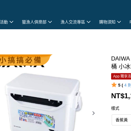
活動
獵漁人俱樂部
漁人交流專區
購物須知
DAIWA
桶 小冰箱
App 獨享
5 (
4
NT$1,
樣式
香蕉黃