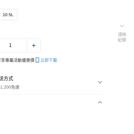
10.5L
清除
紀錄
帳可享專屬活動優惠價
立即下載
送方式
1,200免運
次付款
期付款