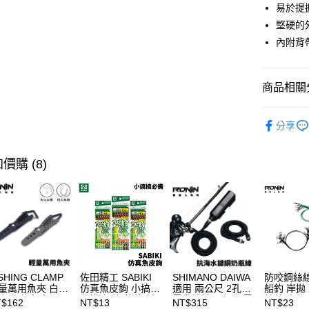
3 期 
易於提
合作金
堅硬的
超商取貨
華南商
內附背
Apple Pay
上海商
國泰世
街口支付
臺灣中
商品相關分
匯豐（
悠遊付
聯邦商
裝備/配件
元大商
分享
大哥付你
品牌專區
玉山商
相關說明
台新國
【大哥付
主題釣法
價購 (8)
台灣樂
AFTEE先
1.本服務
主題釣法
2.付款方
相關說明
流程，驗
【關於「A
主題釣法
ATM付款
完成交易
AFTEE
3.實際核
便利好安
4.訂單成
貨到付款
１．簡單
消。如遇
２．便利
無法說明
３．安心
【繳款方
SHING CLAMP
佐田精工 SABIKI
SHIMANO DAIWA
防咬鋼絲線
運送方式
1.分期款
【「AFT
量萬用魚夾 白帶
仿真魚皮鉤 小搞搞
適用 兩公尺 2孔
船釣 岸拋
醒簡訊。
１．於結帳
夾 船釣魚夾 可
仕掛 船釣 竹筴 鯖
電動捲線器 奶瓶電
絲線 白帶
$162
NT$13
NT$315
NT$23
全家取貨
2.透過簡