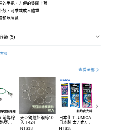
0 利率 每期
NT$366
21家銀行
握的手把，方便的雙開上蓋
庫商業銀行
第一商業銀行
外殼，可乘載成人體重
付款
業銀行
彰化商業銀行
帶和隔層盒
業儲蓄銀行
台北富邦商業銀行
華商業銀行
兆豐國際商業銀行
小企業銀行
台中商業銀行
類 (5)
台灣）商業銀行
華泰商業銀行
業銀行
遠東國際商業銀行
冰箱
業銀行
永豐商業銀行
客服
分期
DAIWA
業銀行
星展（台灣）商業銀行
際商業銀行
中國信託商業銀行
你分期使用說明】
專區
船釣透抽裝備指南
查看全部
天信用卡公司
享後付
由台灣大哥大提供，台灣大哥大用戶可立即使用無須另外申請。
專區
船釣小搞搞裝備指南
式選擇「大哥付你分期」，訂單成立後會自動跳轉到大哥付的交易
證手機門號後，選擇欲分期的期數、繳款截止日，確認付款後即
FTEE先享後付」】
專區
磯釣裝備指南
。
先享後付是「在收到商品之後才付款」的支付方式。 讓您購物簡單
准額度、可分期數及費用金額請依後續交易確認頁面所載為準。
心！
立30分鐘內，如未前往確認交易或遇審核未通過，訂單將自動取
：不需註冊會員、不需綁卡、不需儲值。
「轉專審核」未通過狀況，表示未達大哥付你分期系統評分，恕
：只要手機號碼，簡訊認證，即可結帳。
評估內容。
：先確認商品／服務後，再付款。
式說明】
 前導線
天亞鉤纏餌鋼絲10
日本化工LUMICA
船釣強力三角天秤
項不併入電信帳單，「大哥付你分期」於每月結算日後寄送繳費提
EE先享後付」結帳流程】
 路亞鋼
入 T424
日本製 太刀魚/透
三角天平 人字天
方式選擇「AFTEE先享後付」後，將跳轉至「AFTEE先享後
小搞搞必
抽 藍/粉紅 50/75
人字天秤 不銹鋼
NT$18
NT$18
NT$72
付款
訊連結打開帳單後，可選擇「超商條碼／台灣大直營門市／銀行轉