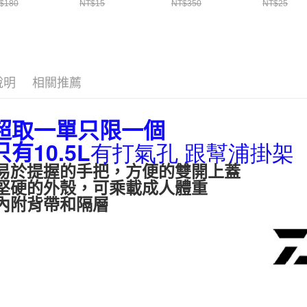
付」結帳
手操作 T1090
魚 H375
源線 奶瓶延長線
備 （每包
$180
NT$15
NT$350
NT$25
帳／街口支
T998
T400
每筆NT$6
２．訂單
３．收到繳
【注意事
／ATM／
付款後全
1.本服務
※ 請注意
每筆NT$6
用戶於交
絡購買商品
款買賣價
先享後付
說明
相關推薦
7-11取貨
2.基於同
※ 交易是
資料（包
是否繳費成
每筆NT$6
用，由本
付客戶支
超取一單只限一個
3.完整用
付款後7-1
【注意事
10.5L有打氣孔 跟幫浦掛架
只有
每筆NT$6
１．透過由
交易，需
易於提握的手把，方便的雙開上蓋
一般宅配
求債權轉
堅硬的外殼，可乘載成人體重
２．關於
每筆NT$1
內附背帶和隔層
https://aft
３．未成
離島一般
「AFTE
每筆NT$2
任。
４．使用「
貨到付款
即時審查
結果請求
每筆NT$2
５．嚴禁
形，恩沛