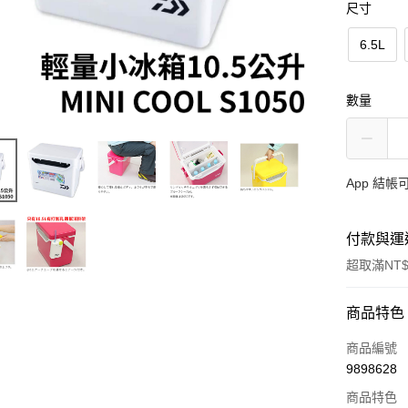
尺寸
6.5L
數量
App 結
付款與運
超取滿NT$
付款方式
商品特色
信用卡一
商品編號
9898628
信用卡分
商品特色