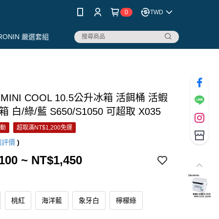
0
TWD
RONIN 嚴選套組
 MINI COOL 10.5公升冰箱 活餌桶 活蝦
 白/綠/藍 S650/S1050 可超取 X035
活動
超取滿NT$1,200免運
則評價
)
100 ~ NT$1,450
桃紅
海洋藍
象牙白
檸檬綠