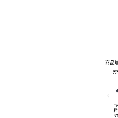
商品加
FI
輕
魚
NT