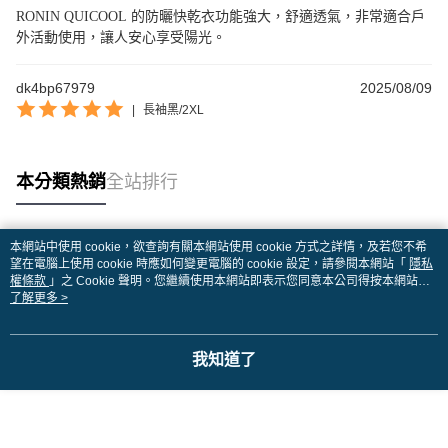
RONIN QUICOOL 的防曬快乾衣功能強大，舒適透氣，非常適合戶
外活動使用，讓人安心享受陽光。
dk4bp67979
2025/08/09
|
長袖黑/2XL
本分類熱銷
全站排行
本網站中使用 cookie，欲查詢有關本網站使用 cookie 方式之詳情，及若您不希
熱門標籤
望在電腦上使用 cookie 時應如何變更電腦的 cookie 設定，請參閱本網站「
隱私
權條款
」之 Cookie 聲明。您繼續使用本網站即表示您同意本公司得按本網站使
用條款之 Cookie 聲明使用 cookie。
了解更多 >
我知道了