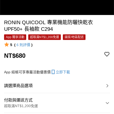
RONIN QUICOOL 專業機能防曬快乾衣
UPF50+ 長袖款 C294
App 獨享活動
超取滿NT$1,200免運
國家/地區配送
5
(
6
則評價
)
0:00
NT$680
/
0:22
App 結帳可享專屬活動優惠價
立即下載
請選擇商品選項
付款與運送方式
超取滿NT$1,200免運