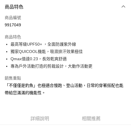
付款方式
商品特色
信用卡一次付款
商品編號
信用卡分期付款
9917049
3 期 0 利率 每期
NT$226
21家銀行
商品特色
合作金庫商業銀行
第一商業銀行
超商取貨付款
最高等級UPF50+ ，全面防護紫外線
華南商業銀行
彰化商業銀行
獨家QUICOOL機能，吸濕排汗效果極佳
Apple Pay
上海商業儲蓄銀行
台北富邦商業銀行
國泰世華商業銀行
兆豐國際商業銀行
Qmax值達0.23，長效乾爽舒適
街口支付
臺灣中小企業銀行
台中商業銀行
專為戶外活動打造的剪裁設計，大動作活動更
匯豐（台灣）商業銀行
華泰商業銀行
悠遊付
聯邦商業銀行
遠東國際商業銀行
銷售重點
元大商業銀行
永豐商業銀行
大哥付你分期
「不僅僅是釣魚」也極適合慢跑、登山活動，日常的穿著搭配也能
玉山商業銀行
星展（台灣）商業銀行
相關說明
帶給您滿滿的機能性。
台新國際商業銀行
中國信託商業銀行
【大哥付你分期使用說明】
台灣樂天信用卡公司
AFTEE先享後付
1.本服務由台灣大哥大提供，台灣大哥大用戶可立即使用無須另外申請。
2.付款方式選擇「大哥付你分期」，訂單成立後會自動跳轉到大哥付的交易
相關說明
流程，驗證手機門號後，選擇欲分期的期數、繳款截止日，確認付款後即完
【關於「AFTEE先享後付」】
詳細說明
相關推薦
成交易。
ATM付款
AFTEE先享後付是「在收到商品之後才付款」的支付方式。 讓您購物簡單
3.實際核准額度、可分期數及費用金額請依後續交易確認頁面所載為準。
便利好安心！
4.訂單成立30分鐘內，如未前往確認交易或遇審核未通過，訂單將自動取