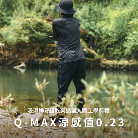
任。
貨到付款（門市自取請勿下單，請聯繫客服）
４．使用「AFTEE先享後付」時，將依據個別帳號之用戶狀況，依本公司即
時審查核予不同之上限額度；若仍有額度不足之情形，本公司將視審查結果
每筆NT$200，滿NT$3,000(含以上)免運費
請求用戶進行身份認證。
５．嚴禁一人註冊多個帳號或使用他人資訊註冊。若發現惡意使用之情形，
國家/地區配送(**下單前請私訊客服確認實際運費(運費另
查看運費
恩沛科技股份有限公司將有權停止該用戶之使用額度並採取法律行動。
計)，訂單才得以成立**)