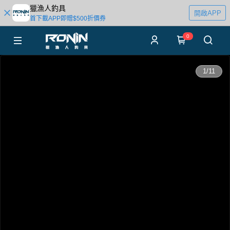
獵漁人釣具
開啟APP
首下載APP即贈$500折價券
0
0:00
1
/
11