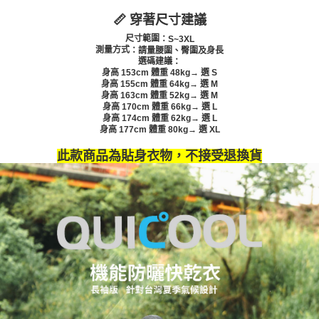
貨到付款
１．簡單：不需註冊會員、不需綁卡、不需儲值。
消。如遇「轉專審核」未通過狀況，表示未達大哥付你分期系統評分，恕無
２．便利：只要手機號碼，簡訊認證，即可結帳。
📏 穿著尺寸建議
法說明評估內容。
３．安心：先確認商品／服務後，再付款。
【繳款方式說明】
運送方式
尺寸範圍
：S~3XL
1.分期款項不併入電信帳單，「大哥付你分期」於每月結算日後寄送繳費提
測量方式
：請量腰圍、臀圍及身長
【「AFTEE先享後付」結帳流程】
全家取貨付款
選碼建議
：
醒簡訊。
１．於結帳方式選擇「AFTEE先享後付」後，將跳轉至「AFTEE先享後付」
身高 153cm 體重 48kg→ 選 S
2.透過簡訊連結打開帳單後，可選擇「超商條碼／台灣大直營門市／銀行轉
每筆NT$60，滿NT$1,200(含以上)免運費
結帳頁面，進行簡訊認證並確認金額後，即可完成結帳。
身高 155cm
體重 64kg
→ 選 M
帳／街口支付／iPASS MONEY」等通路繳費。
２．訂單成立數日內，您將收到繳費通知簡訊。
身高 163cm
體重 52kg
→ 選
M
付款後全家取貨
３．收到繳費通知簡訊後14天內，點擊此簡訊中的連結，可透過四大超商／
身高 170cm
體重 66kg
→ 選
L
【注意事項】
身高 174cm
體重 62kg
→ 選
L
ATM／網路銀行／等多元方式進行付款，方視為交易完成。
每筆NT$60，滿NT$1,200(含以上)免運費
1.本服務係由「台灣大哥大股份有限公司」（以下簡稱本公司）所提供，讓
身高 177cm
體重 80kg
→ 選
X
L
※ 請注意：結帳手續完成當下不需立刻繳費，但若您需要取消訂單，請聯絡
用戶於交易時，得透過本服務購買商品或服務，並由商店將買賣／分期付款
購買商品的店家。未經商家同意取消之訂單仍視為有效，需透過AFTEE先享
7-11取貨付款
買賣價金債權讓與本公司後，依約使用本公司帳單繳交帳款。
此款商品為貼身衣物，不接受退換貨
後付繳納相關費用。
2.基於同意付款使用「大哥付你分期」之契約關係目的，商店將以您的個人
每筆NT$60，滿NT$1,200(含以上)免運費
※ 交易是否成功請以「AFTEE先享後付 」之結帳頁面顯示為準，若有關於
資料（包含姓名、電話或地址）提供予台灣大哥大進項蒐集、處理及利用，
是否繳費成功／繳費後需取消欲退款等相關疑問，請聯繫「AFTEE先享後付
由本公司與您本人進行分期帳單所需資料之確認、核對及更正。
客戶支援中心」
https://netprotections.freshdesk.com/support/home
付款後7-11取貨
3.完整用戶服務條款，請詳閱以下連結：
https://oppay.tw/userRule
每筆NT$60，滿NT$1,200(含以上)免運費
【注意事項】
１．透過由恩沛科技股份有限公司提供之「AFTEE先享後付」服務完成之交
一般宅配（門市自取請勿下單，請聯繫客服）
易，需依本服務之必要範圍內提供個人資料，並將交易相關給付款項請求債
權轉讓予恩沛科技股份有限公司。
每筆NT$100，滿NT$2,000(含以上)免運費
２．關於個人資料處理事宜，請瀏覽以下網址：
https://aftee.tw/terms/#terms3
離島一般宅配
３．未成年的使用者請事先徵得法定代理人或監護人之同意方可使用
每筆NT$200，滿NT$2,000(含以上)免運費
「AFTEE先享後付」，若未經同意申辦者引起之損失，本公司不負相關責