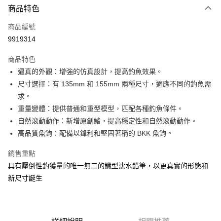
商品特色
信用卡一次付款
商品編號
信用卡分期付款
9919314
3 期 0 利率 每期
NT$101
21家銀行
商品特色
合作金庫商業銀行
第一商業銀行
超商取貨付款
逼真的外觀：增強的仿真設計，提高釣魚效果。
華南商業銀行
彰化商業銀行
尺寸選擇：有 135mm 和 155mm 兩種尺寸，適應不同的釣魚需
Apple Pay
上海商業儲蓄銀行
台北富邦商業銀行
國泰世華商業銀行
兆豐國際商業銀行
求。
街口支付
臺灣中小企業銀行
台中商業銀行
重量變體：提供普通和重型模型，匹配各種釣魚條件。
匯豐（台灣）商業銀行
華泰商業銀行
自然滾動動作：新增原創鰭，提高穩定性和自然滾動動作。
悠遊付
聯邦商業銀行
遠東國際商業銀行
高品質魚鉤：配備以鋒利和堅固著稱的 BKK 魚鉤。
元大商業銀行
永豐商業銀行
大哥付你分期
玉山商業銀行
星展（台灣）商業銀行
相關說明
銷售重點
台新國際商業銀行
中國信託商業銀行
【大哥付你分期使用說明】
具有壓倒性釣獲量的唯一無二的鱵型沈水鉛筆，以更真實的形態和
台灣樂天信用卡公司
AFTEE先享後付
1.本服務由台灣大哥大提供，台灣大哥大用戶可立即使用無須另外申請。
新尺寸誕生
2.付款方式選擇「大哥付你分期」，訂單成立後會自動跳轉到大哥付的交易
相關說明
流程，驗證手機門號後，選擇欲分期的期數、繳款截止日，確認付款後即完
【關於「AFTEE先享後付」】
成交易。
ATM付款
AFTEE先享後付是「在收到商品之後才付款」的支付方式。 讓您購物簡單
3.實際核准額度、可分期數及費用金額請依後續交易確認頁面所載為準。
便利好安心！
4.訂單成立30分鐘內，如未前往確認交易或遇審核未通過，訂單將自動取
貨到付款
１．簡單：不需註冊會員、不需綁卡、不需儲值。