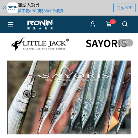
獵漁人釣具
開啟APP
首下載APP即贈$500折價券
0
1
/
7