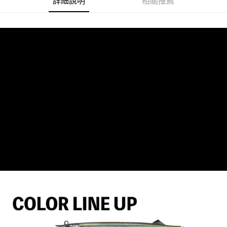
詳細說明
相關推薦
消。如遇「轉專審核」未通過狀況，表示未達大哥付你分期系統評分，恕無
２．便利：只要手機號碼，簡訊認證，即可結帳。
法說明評估內容。
３．安心：先確認商品／服務後，再付款。
【繳款方式說明】
運送方式
1.分期款項不併入電信帳單，「大哥付你分期」於每月結算日後寄送繳費提
【「AFTEE先享後付」結帳流程】
全家取貨付款
醒簡訊。
１．於結帳方式選擇「AFTEE先享後付」後，將跳轉至「AFTEE先享後付」
2.透過簡訊連結打開帳單後，可選擇「超商條碼／台灣大直營門市／銀行轉
每筆NT$60，滿NT$1,200(含以上)免運費
結帳頁面，進行簡訊認證並確認金額後，即可完成結帳。
帳／街口支付／iPASS MONEY」等通路繳費。
２．訂單成立數日內，您將收到繳費通知簡訊。
付款後全家取貨
３．收到繳費通知簡訊後14天內，點擊此簡訊中的連結，可透過四大超商／
【注意事項】
ATM／網路銀行／等多元方式進行付款，方視為交易完成。
每筆NT$60，滿NT$1,200(含以上)免運費
1.本服務係由「台灣大哥大股份有限公司」（以下簡稱本公司）所提供，讓
※ 請注意：結帳手續完成當下不需立刻繳費，但若您需要取消訂單，請聯絡
用戶於交易時，得透過本服務購買商品或服務，並由商店將買賣／分期付款
購買商品的店家。未經商家同意取消之訂單仍視為有效，需透過AFTEE先享
7-11取貨付款
買賣價金債權讓與本公司後，依約使用本公司帳單繳交帳款。
後付繳納相關費用。
2.基於同意付款使用「大哥付你分期」之契約關係目的，商店將以您的個人
每筆NT$60，滿NT$1,200(含以上)免運費
※ 交易是否成功請以「AFTEE先享後付 」之結帳頁面顯示為準，若有關於
資料（包含姓名、電話或地址）提供予台灣大哥大進項蒐集、處理及利用，
是否繳費成功／繳費後需取消欲退款等相關疑問，請聯繫「AFTEE先享後付
由本公司與您本人進行分期帳單所需資料之確認、核對及更正。
客戶支援中心」
https://netprotections.freshdesk.com/support/home
付款後7-11取貨
3.完整用戶服務條款，請詳閱以下連結：
https://oppay.tw/userRule
每筆NT$60，滿NT$1,200(含以上)免運費
【注意事項】
１．透過由恩沛科技股份有限公司提供之「AFTEE先享後付」服務完成之交
一般宅配（門市自取請勿下單，請聯繫客服）
易，需依本服務之必要範圍內提供個人資料，並將交易相關給付款項請求債
權轉讓予恩沛科技股份有限公司。
每筆NT$100，滿NT$2,000(含以上)免運費
２．關於個人資料處理事宜，請瀏覽以下網址：
https://aftee.tw/terms/#terms3
離島一般宅配
３．未成年的使用者請事先徵得法定代理人或監護人之同意方可使用
每筆NT$200，滿NT$2,000(含以上)免運費
「AFTEE先享後付」，若未經同意申辦者引起之損失，本公司不負相關責