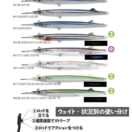
任。
貨到付款（門市自取請勿下單，請聯繫客服）
４．使用「AFTEE先享後付」時，將依據個別帳號之用戶狀況，依本公司即
時審查核予不同之上限額度；若仍有額度不足之情形，本公司將視審查結果
每筆NT$200，滿NT$3,000(含以上)免運費
請求用戶進行身份認證。
５．嚴禁一人註冊多個帳號或使用他人資訊註冊。若發現惡意使用之情形，
國家/地區配送(**下單前請私訊客服確認實際運費(運費另
查看運費
恩沛科技股份有限公司將有權停止該用戶之使用額度並採取法律行動。
計)，訂單才得以成立**)