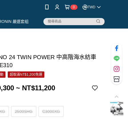
0
TWD
RONIN 嚴選套組
ANO 24 TWIN POWER 中高階海水紡車
E310
活動
超取滿NT$1,200免運
,300 ~ NT$11,200
SXG
2500SHG
C3000XG