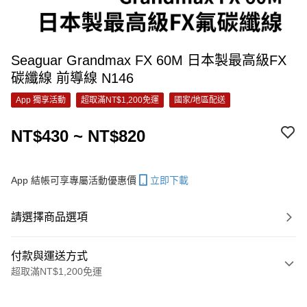
Seaguar Grandmax FX 60M 日本製最高級FX
碳纖線 前導線 N146
App 獨享活動
超取滿NT$1,200免運
國家/地區配送
NT$430 ~ NT$820
App 結帳可享專屬活動優惠價
立即下載
請選擇商品選項
付款與運送方式
超取滿NT$1,200免運
付款方式