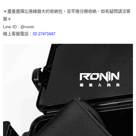
＊盡量選擇比捲線器大的收納包，且竿捲分開收納，如有疑問請洽客
服＊
Line ID : @ronin
線上客服電話：
02-
27471647