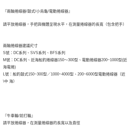
3.完整用戶服務條款，請詳閱以下連結：
https://oppay.tw/userRule
每筆NT$60，滿NT$1,200(含以上)免運費
【注意事項】
『兩軸捲線器/鼓式/小烏龜/電動捲線器』
１．透過由恩沛科技股份有限公司提供之「AFTEE先享後付」服務完成之交
一般宅配（門市自取請勿下單，請聯繫客服）
易，需依本服務之必要範圍內提供個人資料，並將交易相關給付款項請求債
請平放捲線器，手把與機體呈現水平，在測量捲線器的長寬（包含把手）
權轉讓予恩沛科技股份有限公司。
每筆NT$100，滿NT$2,000(含以上)免運費
２．關於個人資料處理事宜，請瀏覽以下網址：
https://aftee.tw/terms/#terms3
離島一般宅配
３．未成年的使用者請事先徵得法定代理人或監護人之同意方可使用
兩軸捲線器建議尺寸
每筆NT$200，滿NT$2,000(含以上)免運費
「AFTEE先享後付」，若未經同意申辦者引起之損失，本公司不負相關責
S號：DC系列、SVS系列、BFS系列
任。
貨到付款（門市自取請勿下單，請聯繫客服）
４．使用「AFTEE先享後付」時，將依據個別帳號之用戶狀況，依本公司即
M號：DC系列、近海船釣捲線器150～300型、電動捲線器200~1000型(近
時審查核予不同之上限額度；若仍有額度不足之情形，本公司將視審查結果
每筆NT$200，滿NT$3,000(含以上)免運費
海電捲)
請求用戶進行身份認證。
L號：船釣鼓式150~300型／1000~4000型、200~6000型電動捲線器（近
５．嚴禁一人註冊多個帳號或使用他人資訊註冊。若發現惡意使用之情形，
國家/地區配送(**下單前請私訊客服確認實際運費(運費另
查看運費
恩沛科技股份有限公司將有權停止該用戶之使用額度並採取法律行動。
\中 海）
計)，訂單才得以成立**)
『牛車輪/前打輪』
請平放捲線器，在測量捲線器的長寬以及直徑