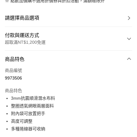
※
點數加價購不適用折價券與折扣活動，滿額贈除外
請選擇商品選項
付款與運送方式
超取滿NT$1,200免運
付款方式
商品特色
信用卡一次付款
商品編號
信用卡分期付款
9973506
3 期 0 利率 每期
NT$23
21家銀行
商品特色
合作金庫商業銀行
第一商業銀行
超商取貨付款
3mm抗震順滑潛水布料
華南商業銀行
彰化商業銀行
整圈透氣網眼兩層面料
Apple Pay
上海商業儲蓄銀行
台北富邦商業銀行
國泰世華商業銀行
兆豐國際商業銀行
附內袋可放置把手
街口支付
臺灣中小企業銀行
台中商業銀行
高度可調整
匯豐（台灣）商業銀行
華泰商業銀行
多種捲線器可收納
悠遊付
聯邦商業銀行
遠東國際商業銀行