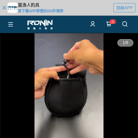
獵漁人釣具
開啟APP
首下載APP即贈$500折價券
0
0:00
1
/
8