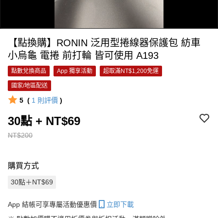
【點換購】RONIN 泛用型捲線器保護包 紡車
小烏龜 電捲 前打輪 皆可使用 A193
點數兌換商品
App 獨享活動
超取滿NT$1,200免運
國家/地區配送
5
(
1
則評價
)
0:00
/
30點 + NT$69
0:14
NT$200
購買方式
30點＋NT$69
App 結帳可享專屬活動優惠價
立即下載