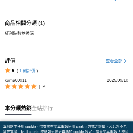
商品相關分類 (1)
紅利點數兌換購
評價
查看全部
5
(
1
則評價
)
kuma00911
2025/09/10
|
M
本分類熱銷
全站排行
本網站中使用 cookie，欲查詢有關本網站使用 cookie 方式之詳情，及若您不希
熱門標籤
望在電腦上使用 cookie 時應如何變更電腦的 cookie 設定，請參閱本網站「
隱私