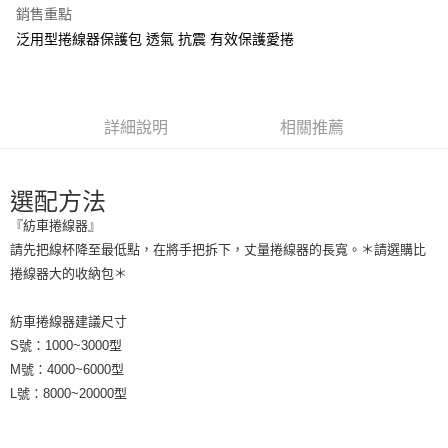
元大商業銀行
永豐商業銀行
大哥付你分期
銷售重點
玉山商業銀行
星展（台灣）商業銀行
相關說明
泛用型捲線器保護包 透氣 抗震 有效保護愛捲
台新國際商業銀行
中國信託商業銀行
【大哥付你分期使用說明】
台灣樂天信用卡公司
AFTEE先享後付
1.本服務由台灣大哥大提供，台灣大哥大用戶可立即使用無須另外申請。
2.付款方式選擇「大哥付你分期」，訂單成立後會自動跳轉到大哥付的交易
相關說明
流程，驗證手機門號後，選擇欲分期的期數、繳款截止日，確認付款後即完
【關於「AFTEE先享後付」】
詳細說明
相關推薦
成交易。
ATM付款
AFTEE先享後付是「在收到商品之後才付款」的支付方式。 讓您購物簡單
3.實際核准額度、可分期數及費用金額請依後續交易確認頁面所載為準。
便利好安心！
4.訂單成立30分鐘內，如未前往確認交易或遇審核未通過，訂單將自動取
貨到付款
１．簡單：不需註冊會員、不需綁卡、不需儲值。
消。如遇「轉專審核」未通過狀況，表示未達大哥付你分期系統評分，恕無
２．便利：只要手機號碼，簡訊認證，即可結帳。
選配方法
法說明評估內容。
３．安心：先確認商品／服務後，再付款。
【繳款方式說明】
運送方式
『紡車捲線器』
1.分期款項不併入電信帳單，「大哥付你分期」於每月結算日後寄送繳費提
【「AFTEE先享後付」結帳流程】
請先把線杯降至最低點，在將手把拆下，丈量捲線器的長寬。＊請選購比
全家取貨付款
醒簡訊。
１．於結帳方式選擇「AFTEE先享後付」後，將跳轉至「AFTEE先享後付」
捲線器大的收納包＊
2.透過簡訊連結打開帳單後，可選擇「超商條碼／台灣大直營門市／銀行轉
每筆NT$60，滿NT$1,200(含以上)免運費
結帳頁面，進行簡訊認證並確認金額後，即可完成結帳。
帳／街口支付／iPASS MONEY」等通路繳費。
２．訂單成立數日內，您將收到繳費通知簡訊。
付款後全家取貨
３．收到繳費通知簡訊後14天內，點擊此簡訊中的連結，可透過四大超商／
紡車捲線器建議尺寸
【注意事項】
ATM／網路銀行／等多元方式進行付款，方視為交易完成。
S號：1000~3000型
每筆NT$60，滿NT$1,200(含以上)免運費
1.本服務係由「台灣大哥大股份有限公司」（以下簡稱本公司）所提供，讓
※ 請注意：結帳手續完成當下不需立刻繳費，但若您需要取消訂單，請聯絡
用戶於交易時，得透過本服務購買商品或服務，並由商店將買賣／分期付款
M號：4000~6000型
購買商品的店家。未經商家同意取消之訂單仍視為有效，需透過AFTEE先享
7-11取貨付款
買賣價金債權讓與本公司後，依約使用本公司帳單繳交帳款。
後付繳納相關費用。
L號：8000~20000型
2.基於同意付款使用「大哥付你分期」之契約關係目的，商店將以您的個人
每筆NT$60，滿NT$1,200(含以上)免運費
※ 交易是否成功請以「AFTEE先享後付 」之結帳頁面顯示為準，若有關於
資料（包含姓名、電話或地址）提供予台灣大哥大進項蒐集、處理及利用，
是否繳費成功／繳費後需取消欲退款等相關疑問，請聯繫「AFTEE先享後付
由本公司與您本人進行分期帳單所需資料之確認、核對及更正。
客戶支援中心」
https://netprotections.freshdesk.com/support/home
付款後7-11取貨