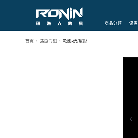
商品分類
優惠
首頁
路亞假餌
軟餌-蝦/蟹形
0:00