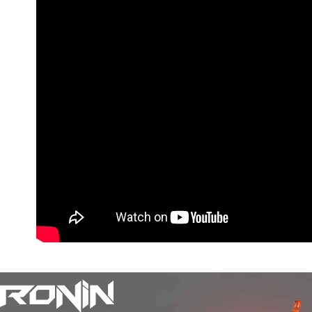
【注意事
／ATM／
付款後全
1.本服務
※ 請注意
每筆NT$6
用戶於交
絡購買商品
款買賣價
先享後付
7-11取貨
2.基於同
※ 交易是
資料（包
是否繳費成
每筆NT$6
用，由本
付客戶支
3.完整用
付款後7-1
【注意事
每筆NT$6
１．透過由
交易，需
一般宅配
求債權轉
２．關於
每筆NT$1
https://aft
３．未成
離島一般
「AFTE
每筆NT$2
任。
４．使用「
貨到付款
即時審查
結果請求
每筆NT$2
５．嚴禁
形，恩沛
國家/地區
動。
計)，訂單才