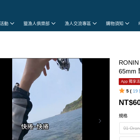
活動
獵漁人俱樂部
漁人交流專區
購物須知
RONIN
65mm
App 獨享
5 (
19
NT$6
規格
01 Ora