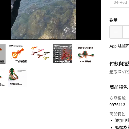
04 Red
數量
App 結
付款與運
超取滿NT$
付款方式
商品特色
信用卡一
商品編號
9976113
信用卡分
商品特色
3 期 
添加甲
合作金
蝦類為
超商取貨