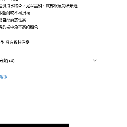
業銀行
彰化商業銀行
種淡海水路亞，尤以黑鯛、底部根魚釣法最適
業儲蓄銀行
台北富邦商業銀行
本體耐咬不易損壞
華商業銀行
兆豐國際商業銀行
姿自然誘惑性高
小企業銀行
台中商業銀行
灣釣場中魚率高的顏色
台灣）商業銀行
華泰商業銀行
業銀行
遠東國際商業銀行
業銀行
永豐商業銀行
分期
型 具有獨特泳姿
業銀行
星展（台灣）商業銀行
際商業銀行
中國信託商業銀行
你分期使用說明】
天信用卡公司
享後付
由台灣大哥大提供，台灣大哥大用戶可立即使用無須另外申請。
類 (4)
式選擇「大哥付你分期」，訂單成立後會自動跳轉到大哥付的交易
證手機門號後，選擇欲分期的期數、繳款截止日，確認付款後即
FTEE先享後付」】
軟餌-蝦/蟹形
。
先享後付是「在收到商品之後才付款」的支付方式。 讓您購物簡單
客服
准額度、可分期數及費用金額請依後續交易確認頁面所載為準。
心！
 獵漁人自有品牌專區
RONIN 系列
立30分鐘內，如未前往確認交易或遇審核未通過，訂單將自動取
：不需註冊會員、不需綁卡、不需儲值。
「轉專審核」未通過狀況，表示未達大哥付你分期系統評分，恕
手必購商品
：只要手機號碼，簡訊認證，即可結帳。
路亞新手必購商品
評估內容。
：先確認商品／服務後，再付款。
式說明】
｜精選必購商品
項不併入電信帳單，「大哥付你分期」於每月結算日後寄送繳費提
EE先享後付」結帳流程】
方式選擇「AFTEE先享後付」後，將跳轉至「AFTEE先享後
付款
訊連結打開帳單後，可選擇「超商條碼／台灣大直營門市／銀行轉
頁面，進行簡訊認證並確認金額後，即可完成結帳。
付／iPASS MONEY」等通路繳費。
0，滿NT$1,200(含以上)免運費
成立數日內，您將收到繳費通知簡訊。
費通知簡訊後14天內，點擊此簡訊中的連結，可透過四大超商