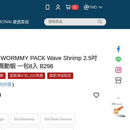
0
TWD
RONIN 嚴選套組
 WORMMY PACK Wave Shrimp 2.5吋
 飄動蝦 一包8入 B298
活動
超取滿NT$1,200免運
國家/地區配送
則評價
)
0
nge
02 Gummy
03 Dark Green