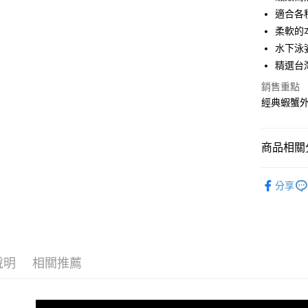
華南商
適合各
Apple Pay
上海商
柔軟的
國泰世
水下泳
街口支付
臺灣中
精選台
匯豐（
悠遊付
聯邦商
銷售重點
元大商
大哥付你
經典蝦蟹外
玉山商
相關說明
台新國
【大哥付
台灣樂
AFTEE先
1.本服務
商品相關分
2.付款方
相關說明
流程，驗
【關於「A
路亞假餌
ATM付款
完成交易
AFTEE
分享
3.實際核
便利好安
RONIN
4.訂單成
貨到付款
１．簡單
消。如遇
首購、新
２．便利
無法說明
３．安心
【繳款方
帥氣老爸
運送方式
1.分期款
【「AFT
說明
相關推薦
醒簡訊。
１．於結帳
全家取貨
2.透過簡
付」結帳
帳／街口支
每筆NT$6
２．訂單
３．收到繳