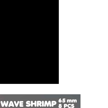
項】
網路銀行／等多元方式進行付款，方視為交易完成。
家取貨
係由「台灣大哥大股份有限公司」（以下簡稱本公司）所提供，讓
：結帳手續完成當下不需立刻繳費，但若您需要取消訂單，請聯
0，滿NT$1,200(含以上)免運費
易時，得透過本服務購買商品或服務，並由商店將買賣／分期付
的店家。未經商家同意取消之訂單仍視為有效，需透過AFTEE
金債權讓與本公司後，依約使用本公司帳單繳交帳款。
繳納相關費用。
付款
意付款使用「大哥付你分期」之契約關係目的，商店將以您的個人
否成功請以「AFTEE先享後付 」之結帳頁面顯示為準，若有關於
含姓名、電話或地址）提供予台灣大哥大進項蒐集、處理及利
功／繳費後需取消欲退款等相關疑問，請聯繫「AFTEE先享後
0，滿NT$1,200(含以上)免運費
公司與您本人進行分期帳單所需資料之確認、核對及更正。
援中心」
https://netprotections.freshdesk.com/support/home
戶服務條款，請詳閱以下連結：
https://oppay.tw/userRule
1取貨
項】
0，滿NT$1,200(含以上)免運費
恩沛科技股份有限公司提供之「AFTEE先享後付」服務完成之
依本服務之必要範圍內提供個人資料，並將交易相關給付款項請
（門市自取請勿下單，請聯繫客服）
讓予恩沛科技股份有限公司。
個人資料處理事宜，請瀏覽以下網址：
00，滿NT$2,000(含以上)免運費
ee.tw/terms/#terms3
年的使用者請事先徵得法定代理人或監護人之同意方可使用
宅配
E先享後付」，若未經同意申辦者引起之損失，本公司不負相關責
00，滿NT$2,000(含以上)免運費
AFTEE先享後付」時，將依據個別帳號之用戶狀況，依本公司
（門市自取請勿下單，請聯繫客服）
核予不同之上限額度；若仍有額度不足之情形，本公司將視審查
用戶進行身份認證。
00，滿NT$3,000(含以上)免運費
一人註冊多個帳號或使用他人資訊註冊。若發現惡意使用之情
科技股份有限公司將有權停止該用戶之使用額度並採取法律行
配送(**下單前請私訊客服確認實際運費(運費另
查看運費
得以成立**)